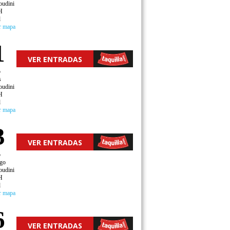
oudini
H
d
r mapa
1
VER ENTRADAS
o
s
oudini
H
d
r mapa
3
VER ENTRADAS
o
go
oudini
H
d
r mapa
6
VER ENTRADAS