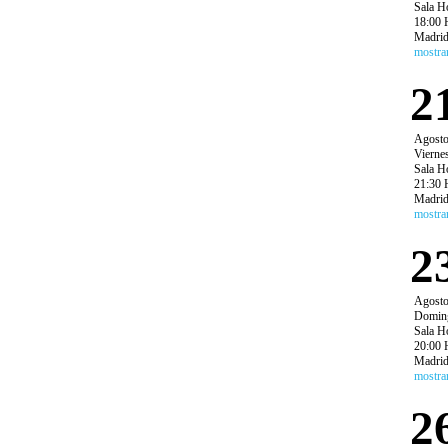
Sala H
18:00 
Madri
mostra
2
Agost
Vierne
Sala H
21:30 
Madri
mostra
2
Agost
Domin
Sala H
20:00 
Madri
mostra
2