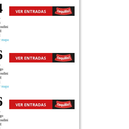
4
VER ENTRADAS
o
s
oudini
H
d
r mapa
6
VER ENTRADAS
o
go
oudini
H
d
r mapa
6
VER ENTRADAS
o
go
oudini
H
d