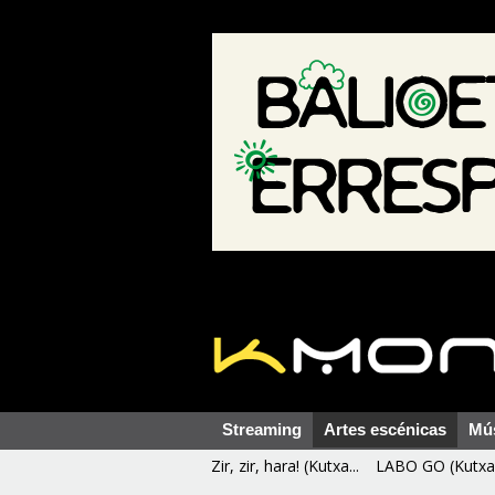
Streaming
Artes escénicas
Mú
Zir, zir, hara! (Kutxa...
LABO GO (Kutxa 