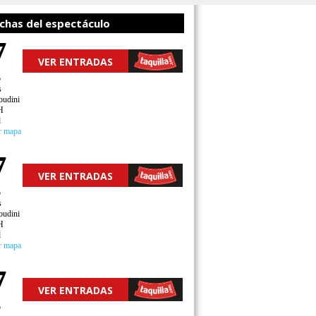
chas del espectáculo
7
VER ENTRADAS
o
s
oudini
H
d
r mapa
7
VER ENTRADAS
o
s
oudini
H
d
r mapa
7
VER ENTRADAS
o