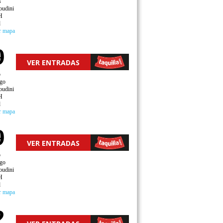
s
oudini
H
d
r mapa
9
VER ENTRADAS
o
go
oudini
H
d
r mapa
9
VER ENTRADAS
o
go
oudini
H
d
r mapa
2