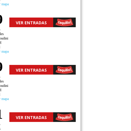
r mapa
9
VER ENTRADAS
o
les
oudini
H
d
r mapa
9
VER ENTRADAS
o
les
oudini
H
d
r mapa
1
VER ENTRADAS
o
s