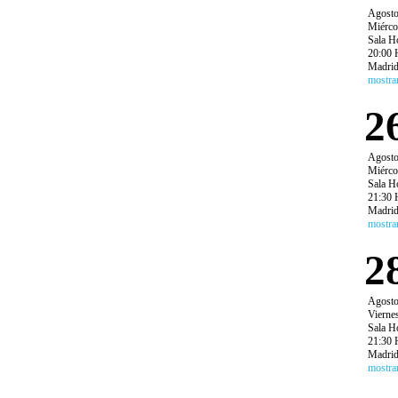
Agost
Miérco
Sala H
20:00 
Madri
mostra
2
Agost
Miérco
Sala H
21:30 
Madri
mostra
2
Agost
Vierne
Sala H
21:30 
Madri
mostra