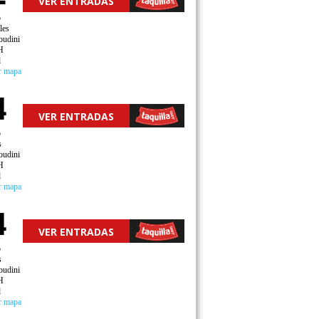
VER ENTRADAS
o
les
oudini
H
d
r mapa
4
VER ENTRADAS
o
s
oudini
H
d
r mapa
4
VER ENTRADAS
o
s
oudini
H
d
r mapa