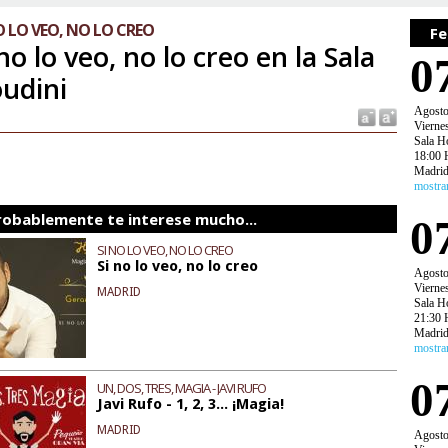
O LO VEO, NO LO CREO
Fe
 no lo veo, no lo creo en la Sala
0
udini
Agost
Vierne
Sala H
18:00 
Madri
mostra
robablemente te interese mucho...
0
SI NO LO VEO, NO LO CREO
Si no lo veo, no lo creo
Agost
Vierne
MADRID
Sala H
21:30 
Madri
mostra
0
UN, DOS, TRES, MAGIA - JAVI RUFO
Javi Rufo - 1, 2, 3... ¡Magia!
MADRID
Agost