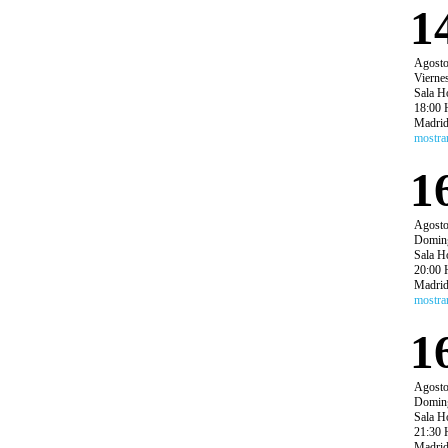
1
Agost
Vierne
Sala H
18:00 
Madri
mostra
1
Agost
Domin
Sala H
20:00 
Madri
mostra
1
Agost
Domin
Sala H
21:30 
Madri