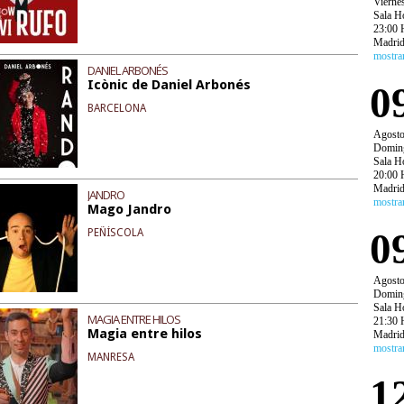
Vierne
Sala H
23:00 
Madri
mostra
DANIEL ARBONÉS
Icònic de Daniel Arbonés
0
BARCELONA
Agost
Domin
Sala H
20:00 
Madri
JANDRO
mostra
Mago Jandro
0
PEÑÍSCOLA
Agost
Domin
Sala H
MAGIA ENTRE HILOS
21:30 
Magia entre hilos
Madri
mostra
MANRESA
1