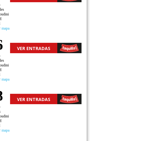
o
les
oudini
H
d
r mapa
6
VER ENTRADAS
o
les
oudini
H
d
r mapa
8
VER ENTRADAS
o
s
oudini
H
d
r mapa