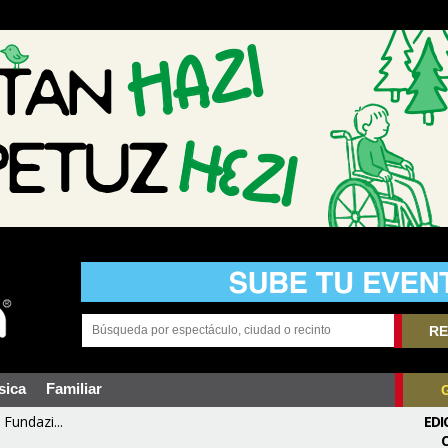
RE
sica
Familiar
Fundazi...
EDI