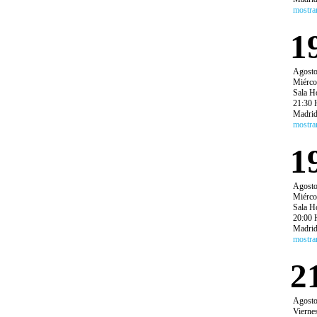
mostra
1
Agost
Miérco
Sala H
21:30 
Madri
mostra
1
Agost
Miérco
Sala H
20:00 
Madri
mostra
2
Agost
Vierne