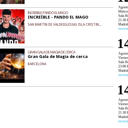
Agost
Miérco
INCREIBLE PANDO EL MAGO
Sala H
INCREÍBLE - PANDO EL MAGO
21:30 
Madri
SAN MARTÍN DE VALDEIGLESIAS ISLA CRISTIN...
mostra
1
GRAN GALA DE MAGIA DE CERCA
Agost
Gran Gala de Magia de cerca
Vierne
Sala H
BARCELONA
23:00 
Madri
mostra
1
Agost
Vierne
Sala H
21:30 
Madri
mostra