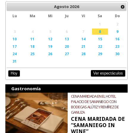
Agosto
2026
Lu
Ma
Mi
Ju
Vi
Sa
Do
1
2
3
4
5
6
7
8
9
10
11
12
13
14
15
16
17
18
19
20
21
22
23
24
25
26
27
28
29
30
31
Ver espectáculos
Hoy
Gastronomía
CENA MARIDADA EN EL HOTEL
PALACIO DE SAMANIEGO CON
BODEGAS ALÚTIZ Y REMÍREZ DE
GANUZA
CENA MARIDADA DE
“SAMANIEGO IN
WINE”