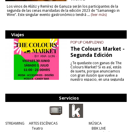
Los vinos de Alútiz y Remírez de Ganuza serán los participantes de la
segunda de las cenas maridadas de la edición 2023 de "Samaniego in
Wine". Este singular evento gastronómico tendrá ...
(leer más)
Viajes
POP UP CAMPUZANO
The Colours Market -
Segunda Edición
¿Te quedaste con ganas de The
Colours Market? Si es así, estás
de suerte, porque anunciamos
con gran ilusión que vuelve a
nuestro espacio, en una segunda
edición y viene para quedarse....
(leer más)
Servicios
STREAMING
ARTES ESCÉNICAS
MÚSICA
Teatro
BBK LIVE