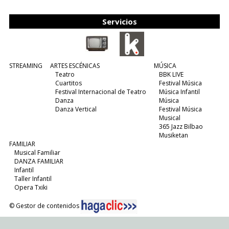
(leer más)
Servicios
STREAMING
ARTES ESCÉNICAS
MÚSICA
Teatro
BBK LIVE
Cuartitos
Festival Música
Festival Internacional de Teatro
Música Infantil
Danza
Música
Danza Vertical
Festival Música
Musical
365 Jazz Bilbao
Musiketan
FAMILIAR
Musical Familiar
DANZA FAMILIAR
Infantil
Taller Infantil
Opera Txiki
© Gestor de contenidos