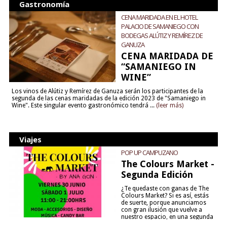
Gastronomía
CENA MARIDADA EN EL HOTEL
PALACIO DE SAMANIEGO CON
BODEGAS ALÚTIZ Y REMÍREZ DE
GANUZA
CENA MARIDADA DE
“SAMANIEGO IN
WINE”
Los vinos de Alútiz y Remírez de Ganuza serán los participantes de la
segunda de las cenas maridadas de la edición 2023 de "Samaniego in
Wine". Este singular evento gastronómico tendrá ...
(leer más)
Viajes
POP UP CAMPUZANO
The Colours Market -
Segunda Edición
¿Te quedaste con ganas de The
Colours Market? Si es así, estás
de suerte, porque anunciamos
con gran ilusión que vuelve a
nuestro espacio, en una segunda
edición y viene para quedarse....