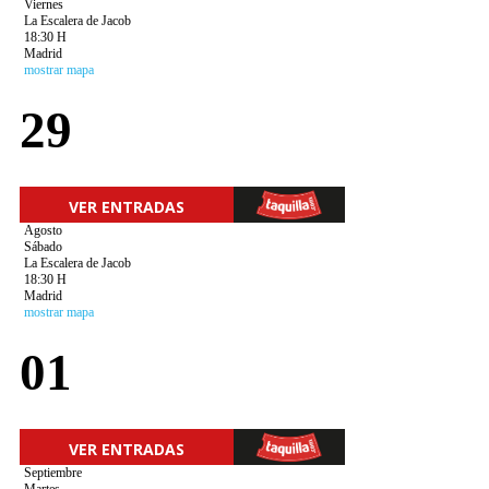
Viernes
La Escalera de Jacob
18:30 H
Madrid
mostrar mapa
29
VER ENTRADAS
Agosto
Sábado
La Escalera de Jacob
18:30 H
Madrid
mostrar mapa
01
VER ENTRADAS
Septiembre