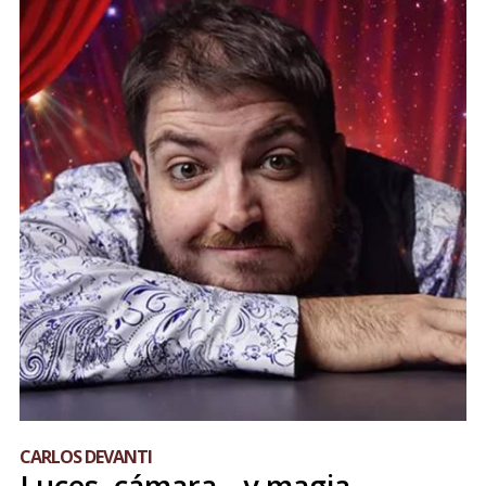
CARLOS DEVANTI
Luces, cámara...y magia