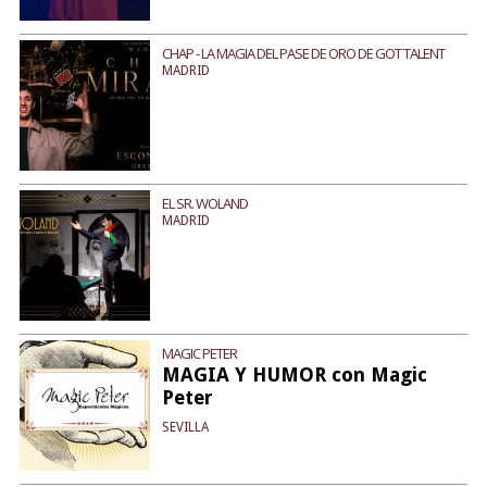
CHAP - LA MAGIA DEL PASE DE ORO DE GOT TALENT
MADRID
EL SR. WOLAND
MADRID
MAGIC PETER
MAGIA Y HUMOR con Magic
Peter
SEVILLA