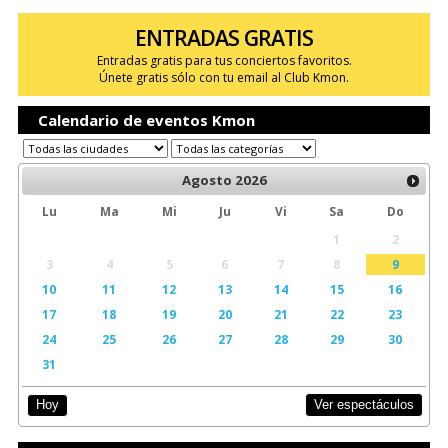
ENTRADAS GRATIS
Entradas gratis para tus conciertos favoritos.
Únete gratis sólo con tu email al Club Kmon.
Calendario de eventos Kmon
Agosto
2026
Lu
Ma
Mi
Ju
Vi
Sa
Do
1
2
3
4
5
6
7
8
9
10
11
12
13
14
15
16
17
18
19
20
21
22
23
24
25
26
27
28
29
30
31
Ver espectáculos
Hoy