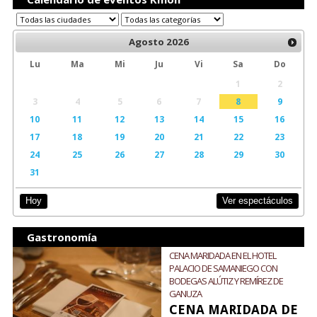
Agosto
2026
Lu
Ma
Mi
Ju
Vi
Sa
Do
1
2
3
4
5
6
7
8
9
10
11
12
13
14
15
16
17
18
19
20
21
22
23
24
25
26
27
28
29
30
31
Ver espectáculos
Hoy
Gastronomía
CENA MARIDADA EN EL HOTEL
PALACIO DE SAMANIEGO CON
BODEGAS ALÚTIZ Y REMÍREZ DE
GANUZA
CENA MARIDADA DE