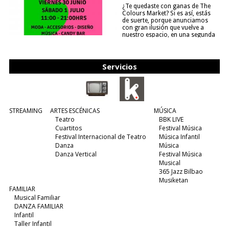
¿Te quedaste con ganas de The
Colours Market? Si es así, estás
de suerte, porque anunciamos
con gran ilusión que vuelve a
nuestro espacio, en una segunda
edición y viene para quedarse....
(leer más)
Servicios
STREAMING
ARTES ESCÉNICAS
MÚSICA
Teatro
BBK LIVE
Cuartitos
Festival Música
Festival Internacional de Teatro
Música Infantil
Danza
Música
Danza Vertical
Festival Música
Musical
365 Jazz Bilbao
Musiketan
FAMILIAR
Musical Familiar
DANZA FAMILIAR
Infantil
Taller Infantil