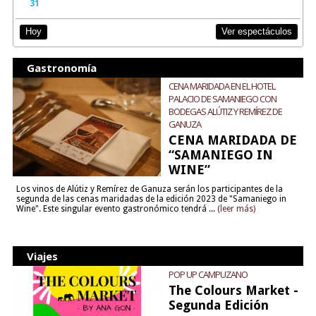
31
Ver espectáculos
Hoy
Gastronomía
CENA MARIDADA EN EL HOTEL
PALACIO DE SAMANIEGO CON
BODEGAS ALÚTIZ Y REMÍREZ DE
GANUZA
CENA MARIDADA DE
“SAMANIEGO IN
WINE”
Los vinos de Alútiz y Remírez de Ganuza serán los participantes de la
segunda de las cenas maridadas de la edición 2023 de "Samaniego in
Wine". Este singular evento gastronómico tendrá ...
(leer más)
Viajes
POP UP CAMPUZANO
The Colours Market -
Segunda Edición