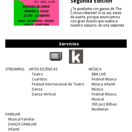
Segunda Edición
¿Te quedaste con ganas de The
Colours Market? Si es así, estás
de suerte, porque anunciamos
con gran ilusión que vuelve a
nuestro espacio, en una segunda
edición y viene para quedarse....
(leer más)
Servicios
STREAMING
ARTES ESCÉNICAS
MÚSICA
Teatro
BBK LIVE
Cuartitos
Festival Música
Festival Internacional de Teatro
Música Infantil
Danza
Música
Danza Vertical
Festival Música
Musical
365 Jazz Bilbao
Musiketan
FAMILIAR
Musical Familiar
DANZA FAMILIAR
Infantil