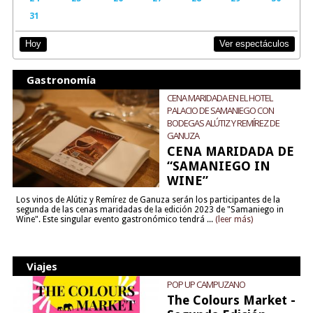
31
Ver espectáculos
Hoy
Gastronomía
CENA MARIDADA EN EL HOTEL
PALACIO DE SAMANIEGO CON
BODEGAS ALÚTIZ Y REMÍREZ DE
GANUZA
CENA MARIDADA DE
“SAMANIEGO IN
WINE”
Los vinos de Alútiz y Remírez de Ganuza serán los participantes de la
segunda de las cenas maridadas de la edición 2023 de "Samaniego in
Wine". Este singular evento gastronómico tendrá ...
(leer más)
Viajes
POP UP CAMPUZANO
The Colours Market -