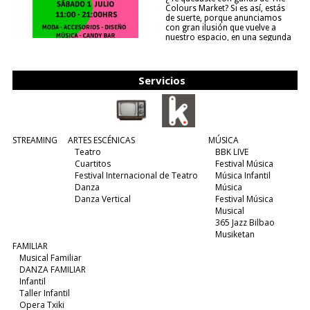
Colours Market? Si es así, estás
de suerte, porque anunciamos
con gran ilusión que vuelve a
nuestro espacio, en una segunda
edición y viene para quedarse....
(leer más)
Servicios
STREAMING
ARTES ESCÉNICAS
MÚSICA
Teatro
BBK LIVE
Cuartitos
Festival Música
Festival Internacional de Teatro
Música Infantil
Danza
Música
Danza Vertical
Festival Música
Musical
365 Jazz Bilbao
Musiketan
FAMILIAR
Musical Familiar
DANZA FAMILIAR
Infantil
Taller Infantil
Opera Txiki