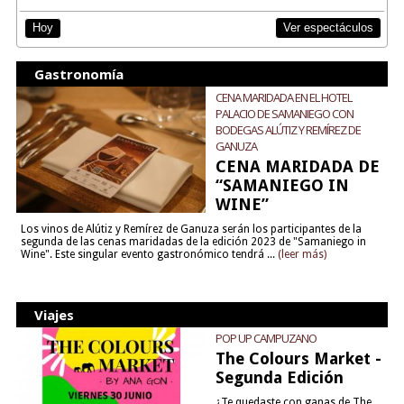
Ver espectáculos
Hoy
Gastronomía
CENA MARIDADA EN EL HOTEL
PALACIO DE SAMANIEGO CON
BODEGAS ALÚTIZ Y REMÍREZ DE
GANUZA
CENA MARIDADA DE
“SAMANIEGO IN
WINE”
Los vinos de Alútiz y Remírez de Ganuza serán los participantes de la
segunda de las cenas maridadas de la edición 2023 de "Samaniego in
Wine". Este singular evento gastronómico tendrá ...
(leer más)
Viajes
POP UP CAMPUZANO
The Colours Market -
Segunda Edición
¿Te quedaste con ganas de The