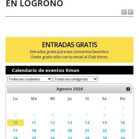
EN LOGROÑO
ENTRADAS GRATIS
Entradas gratis para tus conciertos favoritos.
Únete gratis sólo con tu email al Club Kmon.
Calendario de eventos Kmon
Agosto
2026
Lu
Ma
Mi
Ju
Vi
Sa
Do
1
2
3
4
5
6
7
8
9
10
11
12
13
14
15
16
17
18
19
20
21
22
23
24
25
26
27
28
29
30