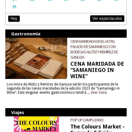
31
Ver espectáculos
Hoy
Gastronomía
CENA MARIDADA EN EL HOTEL
PALACIO DE SAMANIEGO CON
BODEGAS ALÚTIZ Y REMÍREZ DE
GANUZA
CENA MARIDADA DE
“SAMANIEGO IN
WINE”
Los vinos de Alútiz y Remírez de Ganuza serán los participantes de la
segunda de las cenas maridadas de la edición 2023 de "Samaniego in
Wine". Este singular evento gastronómico tendrá ...
(leer más)
Viajes
POP UP CAMPUZANO
The Colours Market -