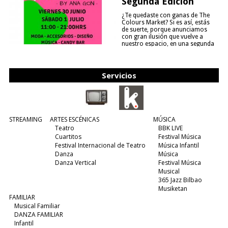
Segunda Edición
¿Te quedaste con ganas de The
Colours Market? Si es así, estás
de suerte, porque anunciamos
con gran ilusión que vuelve a
nuestro espacio, en una segunda
edición y viene para quedarse....
(leer más)
Servicios
STREAMING
ARTES ESCÉNICAS
MÚSICA
Teatro
BBK LIVE
Cuartitos
Festival Música
Festival Internacional de Teatro
Música Infantil
Danza
Música
Danza Vertical
Festival Música
Musical
365 Jazz Bilbao
Musiketan
FAMILIAR
Musical Familiar
DANZA FAMILIAR
Infantil