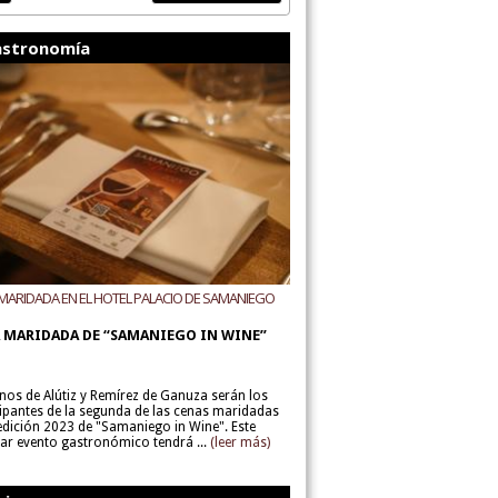
stronomía
MARIDADA EN EL HOTEL PALACIO DE SAMANIEGO
ODEGAS ALÚTIZ Y REMÍREZ DE GANUZA
 MARIDADA DE “SAMANIEGO IN WINE”
inos de Alútiz y Remírez de Ganuza serán los
cipantes de la segunda de las cenas maridadas
 edición 2023 de "Samaniego in Wine". Este
lar evento gastronómico tendrá ...
(leer más)