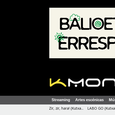
Streaming
Artes escénicas
Mú
Zir, zir, hara! (Kutxa...
LABO GO (Kutxa 