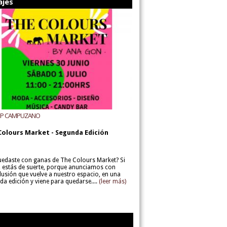
ajes
UP CAMPUZANO
Colours Market - Segunda Edición
uedaste con ganas de The Colours Market? Si
í, estás de suerte, porque anunciamos con
lusión que vuelve a nuestro espacio, en una
da edición y viene para quedarse....
(leer más)