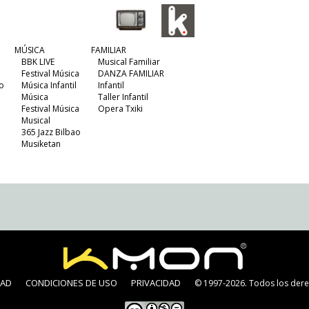
MÚSICA
FAMILIAR
BBK LIVE
Musical Familiar
Festival Música
DANZA FAMILIAR
o
Música Infantil
Infantil
Música
Taller Infantil
Festival Música
Opera Txiki
Musical
365 Jazz Bilbao
Musiketan
DAD
CONDICIONES DE USO
PRIVACIDAD
© 1997-2026. Todos los dere