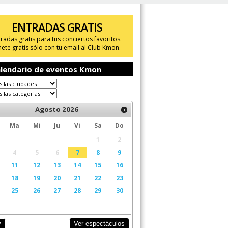
ENTRADAS GRATIS
tradas gratis para tus conciertos favoritos.
ete gratis sólo con tu email al Club Kmon.
lendario de eventos Kmon
Agosto
2026
Ma
Mi
Ju
Vi
Sa
Do
1
2
4
5
6
7
8
9
11
12
13
14
15
16
18
19
20
21
22
23
25
26
27
28
29
30
Ver espectáculos
y