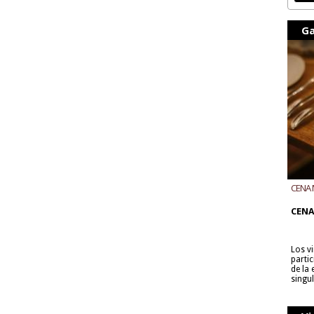
Ga
CENA 
CON B
CENA
Los v
parti
de la
singu