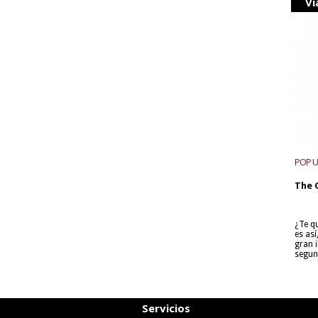
Vi
POP 
The 
¿Te q
es as
gran i
segun
Servicios