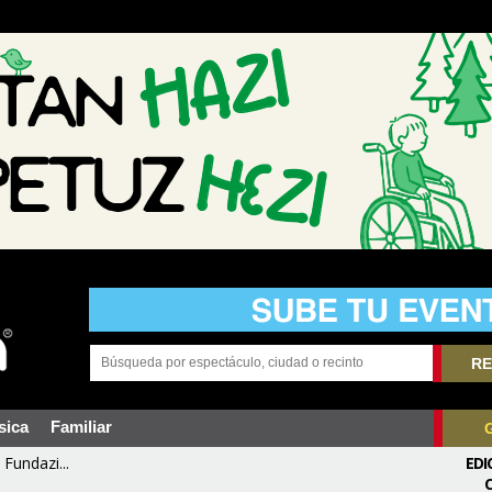
RE
sica
Familiar
Fundazi...
EDI