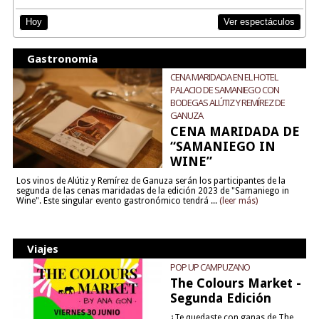
Ver espectáculos
Hoy
Gastronomía
CENA MARIDADA EN EL HOTEL
PALACIO DE SAMANIEGO CON
BODEGAS ALÚTIZ Y REMÍREZ DE
GANUZA
CENA MARIDADA DE
“SAMANIEGO IN
WINE”
Los vinos de Alútiz y Remírez de Ganuza serán los participantes de la
segunda de las cenas maridadas de la edición 2023 de "Samaniego in
Wine". Este singular evento gastronómico tendrá ...
(leer más)
Viajes
POP UP CAMPUZANO
The Colours Market -
Segunda Edición
¿Te quedaste con ganas de The