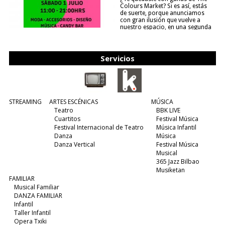
Colours Market? Si es así, estás
de suerte, porque anunciamos
con gran ilusión que vuelve a
nuestro espacio, en una segunda
edición y viene para quedarse....
(leer más)
Servicios
STREAMING
ARTES ESCÉNICAS
MÚSICA
Teatro
BBK LIVE
Cuartitos
Festival Música
Festival Internacional de Teatro
Música Infantil
Danza
Música
Danza Vertical
Festival Música
Musical
365 Jazz Bilbao
Musiketan
FAMILIAR
Musical Familiar
DANZA FAMILIAR
Infantil
Taller Infantil
Opera Txiki