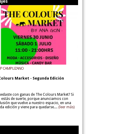
ajes
UP CAMPUZANO
Colours Market - Segunda Edición
uedaste con ganas de The Colours Market? Si
í, estás de suerte, porque anunciamos con
lusión que vuelve a nuestro espacio, en una
da edición y viene para quedarse....
(leer más)