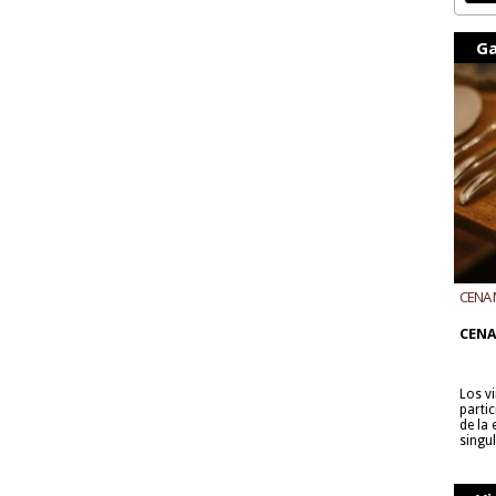
Ga
CENA 
CON B
CENA
Los v
parti
de la
singu