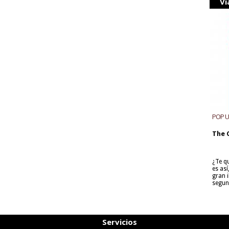
Vi
POP 
The 
¿Te q
es as
gran i
segun
Servicios