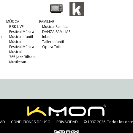
MÚSICA
FAMILIAR
BBK LIVE
Musical Familiar
Festival Música
DANZA FAMILIAR
o
Música Infantil
Infantil
Música
Taller Infantil
Festival Música
Opera Txiki
Musical
365 Jazz Bilbao
Musiketan
DAD
CONDICIONES DE USO
PRIVACIDAD
© 1997-2026. Todos los dere