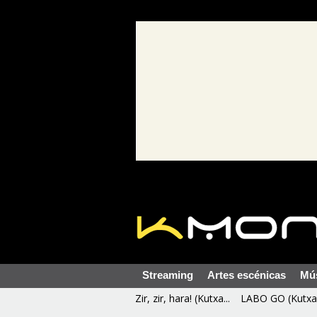
Streaming
Artes escénicas
Mú
Zir, zir, hara! (Kutxa...
LABO GO (Kutxa 