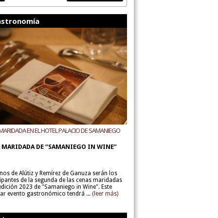
stronomía
MARIDADA EN EL HOTEL PALACIO DE SAMANIEGO
ODEGAS ALÚTIZ Y REMÍREZ DE GANUZA
 MARIDADA DE “SAMANIEGO IN WINE”
inos de Alútiz y Remírez de Ganuza serán los
cipantes de la segunda de las cenas maridadas
 edición 2023 de "Samaniego in Wine". Este
lar evento gastronómico tendrá ...
(leer más)