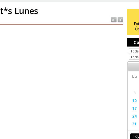
t*s Lunes
En
Ún
Ca
Lu
3
10
17
24
31
Ho