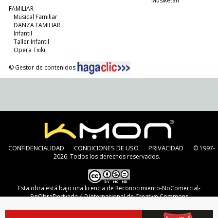
Musiketan
FAMILIAR
Musical Familiar
DANZA FAMILIAR
Infantil
Taller Infantil
Opera Txiki
© Gestor de contenidos
CONFIDENCIALIDAD
CONDICIONES DE USO
PRIVACIDAD
© 1997-
2026. Todos los derechos reservados.
Esta obra está bajo una
licencia de Reconocimiento-NoComercial-
SinObraDerivada 4.0 Internacional de Creative Commons