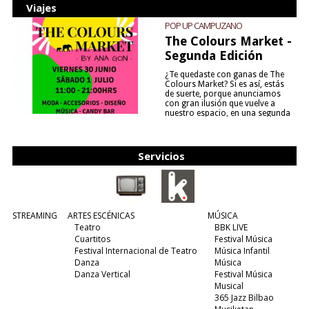
Viajes
POP UP CAMPUZANO
The Colours Market -
Segunda Edición
¿Te quedaste con ganas de The
Colours Market? Si es así, estás
de suerte, porque anunciamos
con gran ilusión que vuelve a
nuestro espacio, en una segunda
edición y viene para quedarse....
(leer más)
Servicios
STREAMING
ARTES ESCÉNICAS
MÚSICA
Teatro
BBK LIVE
Cuartitos
Festival Música
Festival Internacional de Teatro
Música Infantil
Danza
Música
Danza Vertical
Festival Música
Musical
365 Jazz Bilbao