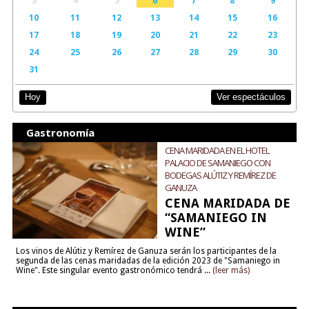
3
4
5
6
7
8
9
10
11
12
13
14
15
16
17
18
19
20
21
22
23
24
25
26
27
28
29
30
31
Ver espectáculos
Hoy
Gastronomía
CENA MARIDADA EN EL HOTEL
PALACIO DE SAMANIEGO CON
BODEGAS ALÚTIZ Y REMÍREZ DE
GANUZA
CENA MARIDADA DE
“SAMANIEGO IN
WINE”
Los vinos de Alútiz y Remírez de Ganuza serán los participantes de la
segunda de las cenas maridadas de la edición 2023 de "Samaniego in
Wine". Este singular evento gastronómico tendrá ...
(leer más)