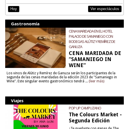
Ver espectáculos
Hoy
Gastronomía
CENA MARIDADA EN EL HOTEL
PALACIO DE SAMANIEGO CON
BODEGAS ALÚTIZ Y REMÍREZ DE
GANUZA
CENA MARIDADA DE
“SAMANIEGO IN
WINE”
Los vinos de Alútiz y Remírez de Ganuza serán los participantes de la
segunda de las cenas maridadas de la edición 2023 de "Samaniego in
Wine". Este singular evento gastronómico tendrá ...
(leer más)
Viajes
POP UP CAMPUZANO
The Colours Market -
Segunda Edición
¿Te quedaste con ganas de The