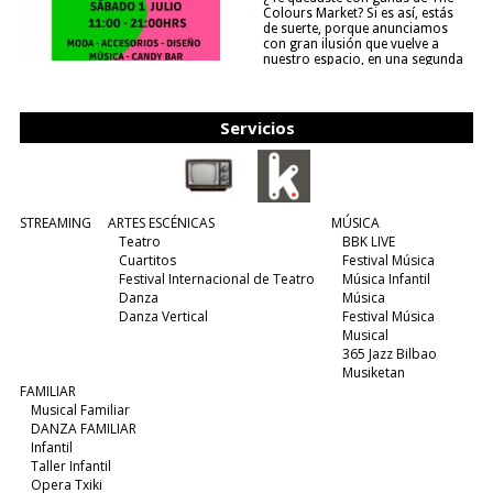
Colours Market? Si es así, estás
de suerte, porque anunciamos
con gran ilusión que vuelve a
nuestro espacio, en una segunda
edición y viene para quedarse....
(leer más)
Servicios
STREAMING
ARTES ESCÉNICAS
MÚSICA
Teatro
BBK LIVE
Cuartitos
Festival Música
Festival Internacional de Teatro
Música Infantil
Danza
Música
Danza Vertical
Festival Música
Musical
365 Jazz Bilbao
Musiketan
FAMILIAR
Musical Familiar
DANZA FAMILIAR
Infantil
Taller Infantil
Opera Txiki