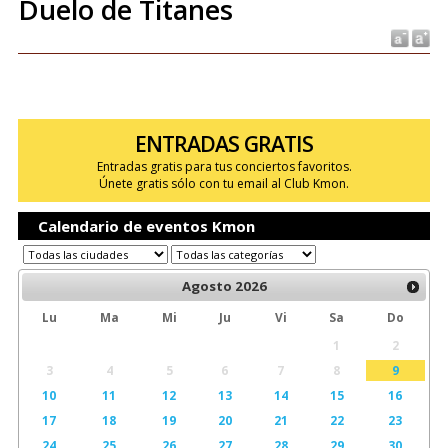
Duelo de Titanes
ENTRADAS GRATIS
Entradas gratis para tus conciertos favoritos.
Únete gratis sólo con tu email al Club Kmon.
Calendario de eventos Kmon
Agosto
2026
Lu
Ma
Mi
Ju
Vi
Sa
Do
1
2
3
4
5
6
7
8
9
10
11
12
13
14
15
16
17
18
19
20
21
22
23
24
25
26
27
28
29
30