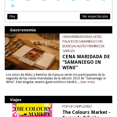
31
Ver espectáculos
Hoy
Gastronomía
CENA MARIDADA EN EL HOTEL
PALACIO DE SAMANIEGO CON
BODEGAS ALÚTIZ Y REMÍREZ DE
GANUZA
CENA MARIDADA DE
“SAMANIEGO IN
WINE”
Los vinos de Alútiz y Remírez de Ganuza serán los participantes de la
segunda de las cenas maridadas de la edición 2023 de "Samaniego in
Wine". Este singular evento gastronómico tendrá ...
(leer más)
Viajes
POP UP CAMPUZANO
The Colours Market -