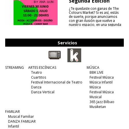
Segunda Edición
¿Te quedaste con ganas de The
Colours Market? Si es así, estás
de suerte, porque anunciamos
con gran ilusión que vuelve a
nuestro espacio, en una segunda
edición y viene para quedarse....
(leer más)
Servicios
STREAMING
ARTES ESCÉNICAS
MÚSICA
Teatro
BBK LIVE
Cuartitos
Festival Música
Festival Internacional de Teatro
Música Infantil
Danza
Música
Danza Vertical
Festival Música
Musical
365 Jazz Bilbao
Musiketan
FAMILIAR
Musical Familiar
DANZA FAMILIAR
Infantil