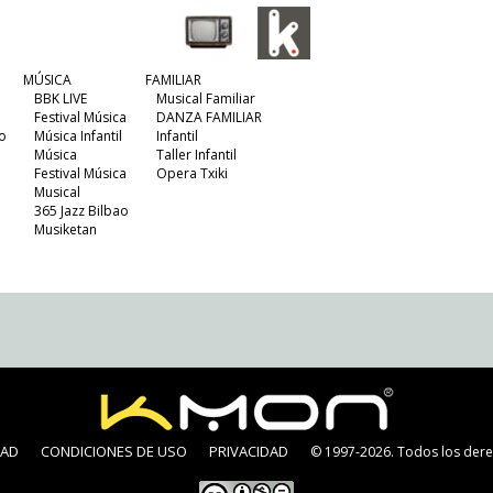
MÚSICA
FAMILIAR
BBK LIVE
Musical Familiar
Festival Música
DANZA FAMILIAR
o
Música Infantil
Infantil
Música
Taller Infantil
Festival Música
Opera Txiki
Musical
365 Jazz Bilbao
Musiketan
DAD
CONDICIONES DE USO
PRIVACIDAD
© 1997-2026. Todos los dere