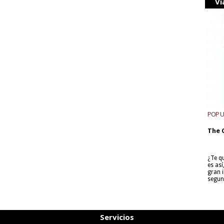
Vi
POP 
The 
¿Te q
es as
gran i
segun
Servicios