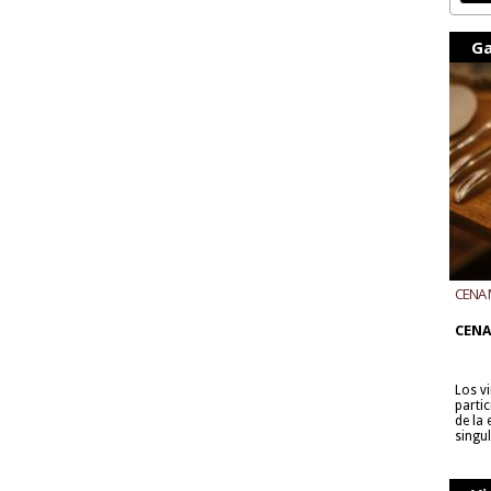
Ga
CENA 
CON B
CENA
Los v
parti
de la
singu