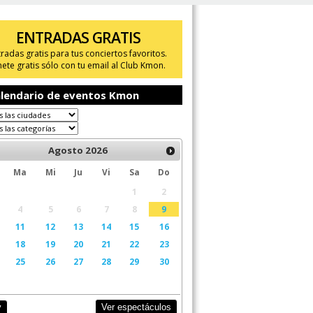
ENTRADAS GRATIS
tradas gratis para tus conciertos favoritos.
ete gratis sólo con tu email al Club Kmon.
lendario de eventos Kmon
Agosto
2026
Ma
Mi
Ju
Vi
Sa
Do
1
2
4
5
6
7
8
9
11
12
13
14
15
16
18
19
20
21
22
23
25
26
27
28
29
30
Ver espectáculos
y