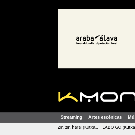
Streaming
Artes escénicas
Mú
Zir, zir, hara! (Kutxa...
LABO GO (Kutxa 