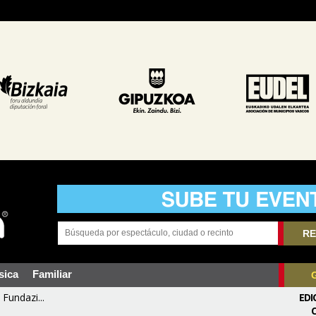
RE
sica
Familiar
Fundazi...
EDI