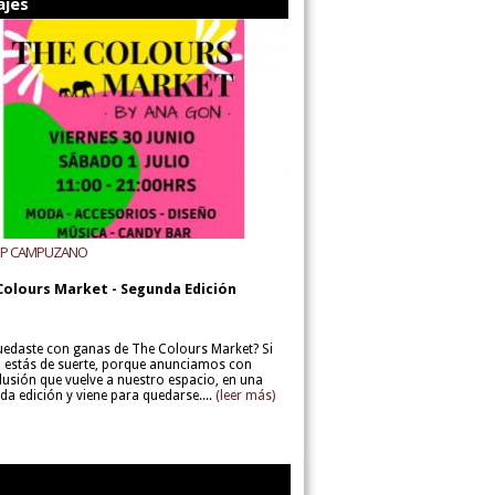
ajes
UP CAMPUZANO
Colours Market - Segunda Edición
uedaste con ganas de The Colours Market? Si
í, estás de suerte, porque anunciamos con
lusión que vuelve a nuestro espacio, en una
da edición y viene para quedarse....
(leer más)