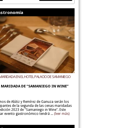
stronomía
MARIDADA EN EL HOTEL PALACIO DE SAMANIEGO
ODEGAS ALÚTIZ Y REMÍREZ DE GANUZA
 MARIDADA DE “SAMANIEGO IN WINE”
inos de Alútiz y Remírez de Ganuza serán los
cipantes de la segunda de las cenas maridadas
 edición 2023 de "Samaniego in Wine". Este
lar evento gastronómico tendrá ...
(leer más)