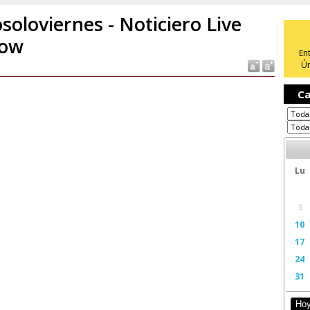
soloviernes - Noticiero Live
how
En
Ún
Ca
Lu
3
10
17
24
31
Ho