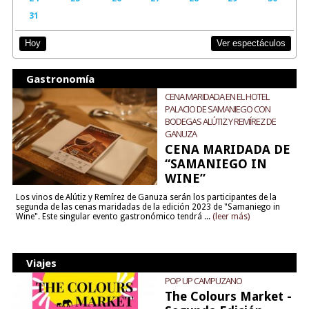
31
Ver espectáculos
Hoy
Gastronomía
CENA MARIDADA EN EL HOTEL
PALACIO DE SAMANIEGO CON
BODEGAS ALÚTIZ Y REMÍREZ DE
GANUZA
CENA MARIDADA DE
“SAMANIEGO IN
WINE”
Los vinos de Alútiz y Remírez de Ganuza serán los participantes de la
segunda de las cenas maridadas de la edición 2023 de "Samaniego in
Wine". Este singular evento gastronómico tendrá ...
(leer más)
Viajes
POP UP CAMPUZANO
The Colours Market -