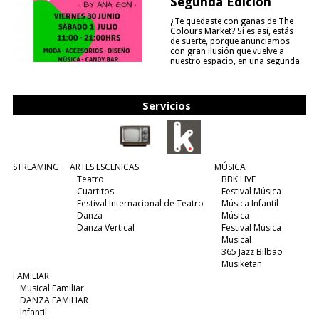
Segunda Edición
¿Te quedaste con ganas de The
Colours Market? Si es así, estás
de suerte, porque anunciamos
con gran ilusión que vuelve a
nuestro espacio, en una segunda
edición y viene para quedarse....
(leer más)
Servicios
STREAMING
ARTES ESCÉNICAS
MÚSICA
Teatro
BBK LIVE
Cuartitos
Festival Música
Festival Internacional de Teatro
Música Infantil
Danza
Música
Danza Vertical
Festival Música
Musical
365 Jazz Bilbao
Musiketan
FAMILIAR
Musical Familiar
DANZA FAMILIAR
Infantil