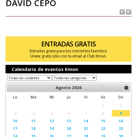
DAVID CEPO
ENTRADAS GRATIS
Entradas gratis para tus conciertos favoritos.
Únete gratis sólo con tu email al Club Kmon.
Calendario de eventos Kmon
Agosto
2026
Lu
Ma
Mi
Ju
Vi
Sa
Do
1
2
3
4
5
6
7
8
9
10
11
12
13
14
15
16
17
18
19
20
21
22
23
24
25
26
27
28
29
30