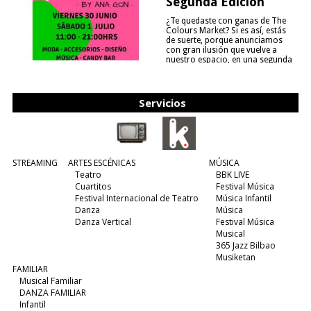
Segunda Edición
¿Te quedaste con ganas de The
Colours Market? Si es así, estás
de suerte, porque anunciamos
con gran ilusión que vuelve a
nuestro espacio, en una segunda
edición y viene para quedarse....
(leer más)
Servicios
STREAMING
ARTES ESCÉNICAS
MÚSICA
Teatro
BBK LIVE
Cuartitos
Festival Música
Festival Internacional de Teatro
Música Infantil
Danza
Música
Danza Vertical
Festival Música
Musical
365 Jazz Bilbao
Musiketan
FAMILIAR
Musical Familiar
DANZA FAMILIAR
Infantil