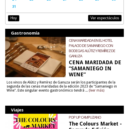
31
Ver espectáculos
Hoy
Gastronomía
CENA MARIDADA EN EL HOTEL
PALACIO DE SAMANIEGO CON
BODEGAS ALÚTIZ Y REMÍREZ DE
GANUZA
CENA MARIDADA DE
“SAMANIEGO IN
WINE”
Los vinos de Alútiz y Remírez de Ganuza serán los participantes de la
segunda de las cenas maridadas de la edición 2023 de "Samaniego in
Wine". Este singular evento gastronómico tendrá ...
(leer más)
Viajes
POP UP CAMPUZANO
The Colours Market -