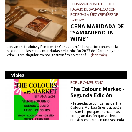
CENA MARIDADA EN EL HOTEL
PALACIO DE SAMANIEGO CON
BODEGAS ALÚTIZ Y REMÍREZ DE
GANUZA
CENA MARIDADA DE
“SAMANIEGO IN
WINE”
Los vinos de Alútiz y Remírez de Ganuza serán los participantes de la
segunda de las cenas maridadas de la edición 2023 de "Samaniego in
Wine". Este singular evento gastronómico tendrá ...
(leer más)
Viajes
POP UP CAMPUZANO
The Colours Market -
Segunda Edición
¿Te quedaste con ganas de The
Colours Market? Si es así, estás
de suerte, porque anunciamos
con gran ilusión que vuelve a
nuestro espacio, en una segunda
edición y viene para quedarse....
(leer más)