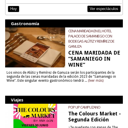
Ver espectáculos
Hoy
Gastronomía
CENA MARIDADA EN EL HOTEL
PALACIO DE SAMANIEGO CON
BODEGAS ALÚTIZ Y REMÍREZ DE
GANUZA
CENA MARIDADA DE
“SAMANIEGO IN
WINE”
Los vinos de Alútiz y Remírez de Ganuza serán los participantes de la
segunda de las cenas maridadas de la edición 2023 de "Samaniego in
Wine". Este singular evento gastronómico tendrá ...
(leer más)
Viajes
POP UP CAMPUZANO
The Colours Market -
Segunda Edición
¿Te quedaste con ganas de The