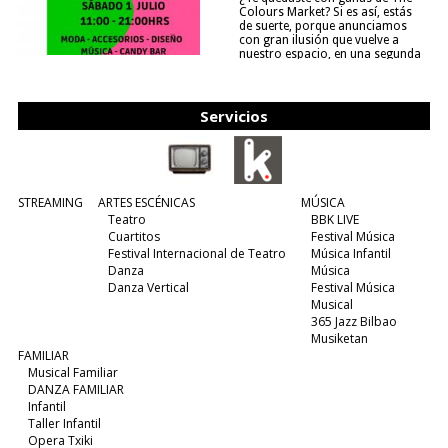
Colours Market? Si es así, estás
de suerte, porque anunciamos
con gran ilusión que vuelve a
nuestro espacio, en una segunda
edición y viene para quedarse....
(leer más)
Servicios
STREAMING
ARTES ESCÉNICAS
MÚSICA
Teatro
BBK LIVE
Cuartitos
Festival Música
Festival Internacional de Teatro
Música Infantil
Danza
Música
Danza Vertical
Festival Música
Musical
365 Jazz Bilbao
Musiketan
FAMILIAR
Musical Familiar
DANZA FAMILIAR
Infantil
Taller Infantil
Opera Txiki