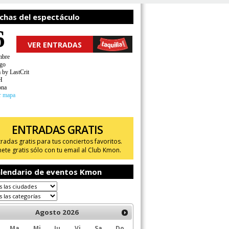
chas del espectáculo
6
VER ENTRADAS
mbre
go
 by LastCrit
H
ona
r mapa
ENTRADAS GRATIS
tradas gratis para tus conciertos favoritos.
ete gratis sólo con tu email al Club Kmon.
lendario de eventos Kmon
Agosto
2026
Ma
Mi
Ju
Vi
Sa
Do