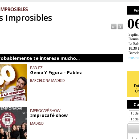
IMPROSIBLES
Fe
s Improsibles
0
Septie
Domin
La Sala
18:30 
Barcel
robablemente te interese mucho...
mostra
PABLEZ
Genio Y Figura - Pablez
BARCELONA MADRID
En
Ún
Ca
IMPROCAFÉ SHOW
Improcafé show
MADRID
Lu