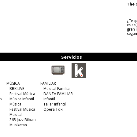
The 
¿Te q
es as
gran i
segun
Servicios
MÚSICA
FAMILIAR
BBK LIVE
Musical Familiar
Festival Música
DANZA FAMILIAR
o
Música Infantil
Infantil
Música
Taller Infantil
Festival Música
Opera Txiki
Musical
365 Jazz Bilbao
Musiketan