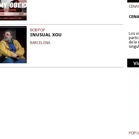
CENA 
CON B
CENA
BOB POP
Los v
INUSUAL XOU
parti
de la
BARCELONA
singu
Vi
POP 