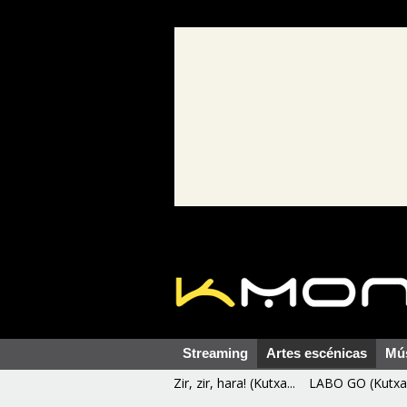
Streaming
Artes escénicas
Mú
Zir, zir, hara! (Kutxa...
LABO GO (Kutxa 