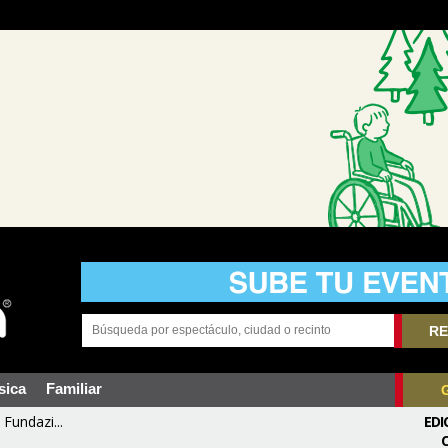
RE
sica
Familiar
Fundazi...
EDI