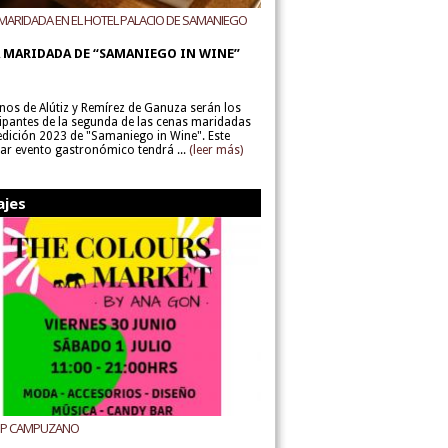
MARIDADA EN EL HOTEL PALACIO DE SAMANIEGO
ODEGAS ALÚTIZ Y REMÍREZ DE GANUZA
 MARIDADA DE “SAMANIEGO IN WINE”
inos de Alútiz y Remírez de Ganuza serán los
cipantes de la segunda de las cenas maridadas
 edición 2023 de "Samaniego in Wine". Este
lar evento gastronómico tendrá ...
(leer más)
ajes
UP CAMPUZANO