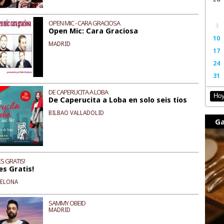
OPEN MIC - CARA GRACIOSA
3
Open Mic: Cara Graciosa
10
MADRID
17
24
31
DE CAPERUCITA A LOBA
Ho
De Caperucita a Loba en solo seis tíos
BILBAO VALLADOLID
Ga
S GRATIS!
es Gratis!
CELONA
SAMMY OBEID
MADRID