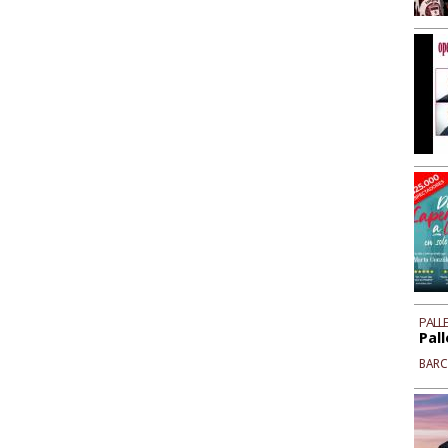
PALLE
Pall
BAR