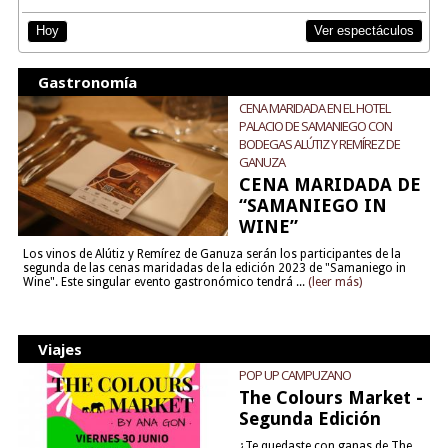
Ver espectáculos
Hoy
Gastronomía
CENA MARIDADA EN EL HOTEL
PALACIO DE SAMANIEGO CON
BODEGAS ALÚTIZ Y REMÍREZ DE
GANUZA
CENA MARIDADA DE
“SAMANIEGO IN
WINE”
Los vinos de Alútiz y Remírez de Ganuza serán los participantes de la
segunda de las cenas maridadas de la edición 2023 de "Samaniego in
Wine". Este singular evento gastronómico tendrá ...
(leer más)
Viajes
POP UP CAMPUZANO
The Colours Market -
Segunda Edición
¿Te quedaste con ganas de The