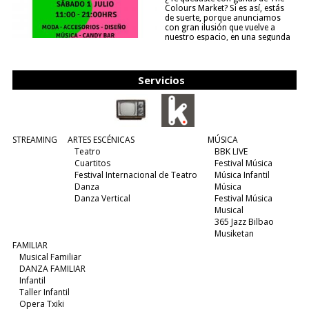
Colours Market? Si es así, estás
de suerte, porque anunciamos
con gran ilusión que vuelve a
nuestro espacio, en una segunda
edición y viene para quedarse....
(leer más)
Servicios
STREAMING
ARTES ESCÉNICAS
MÚSICA
Teatro
BBK LIVE
Cuartitos
Festival Música
Festival Internacional de Teatro
Música Infantil
Danza
Música
Danza Vertical
Festival Música
Musical
365 Jazz Bilbao
Musiketan
FAMILIAR
Musical Familiar
DANZA FAMILIAR
Infantil
Taller Infantil
Opera Txiki