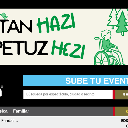
RE
sica
Familiar
Fundazi...
EDI