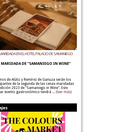
MARIDADA EN EL HOTEL PALACIO DE SAMANIEGO
ODEGAS ALÚTIZ Y REMÍREZ DE GANUZA
 MARIDADA DE “SAMANIEGO IN WINE”
inos de Alútiz y Remírez de Ganuza serán los
cipantes de la segunda de las cenas maridadas
 edición 2023 de "Samaniego in Wine". Este
lar evento gastronómico tendrá ...
(leer más)
ajes