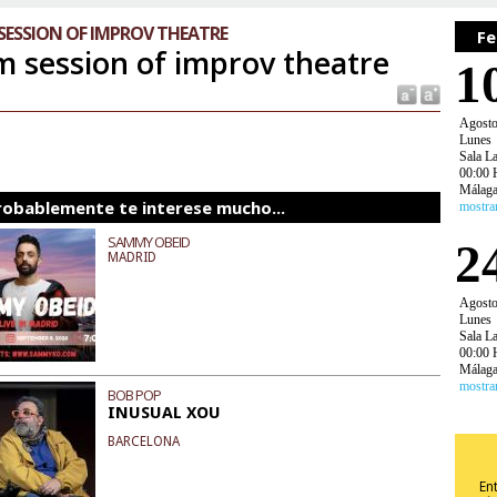
SESSION OF IMPROV THEATRE
Fe
m session of improv theatre
1
Agost
Lunes
Sala L
00:00 
Málag
robablemente te interese mucho...
mostra
SAMMY OBEID
2
MADRID
Agost
Lunes
Sala L
00:00 
Málag
mostra
BOB POP
INUSUAL XOU
BARCELONA
En