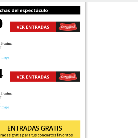
chas del espectáculo
0
VER ENTRADAS
o
a Puntual
H
a
r mapa
4
VER ENTRADAS
o
a Puntual
H
a
r mapa
ENTRADAS GRATIS
tradas gratis para tus conciertos favoritos.