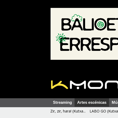
Streaming
Artes escénicas
Mú
Zir, zir, hara! (Kutxa...
LABO GO (Kutxa 