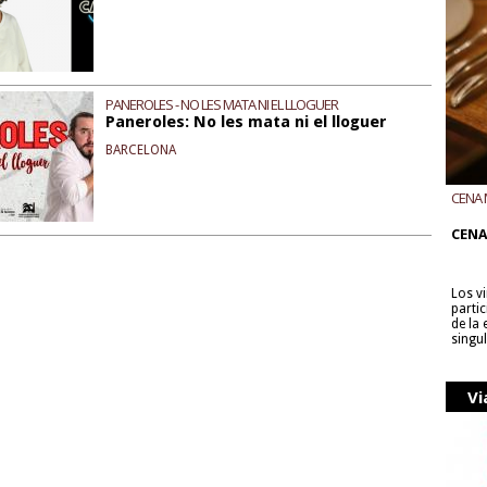
PANEROLES - NO LES MATA NI EL LLOGUER
Paneroles: No les mata ni el lloguer
BARCELONA
CENA 
CON B
CENA
Los v
parti
de la
singu
Vi