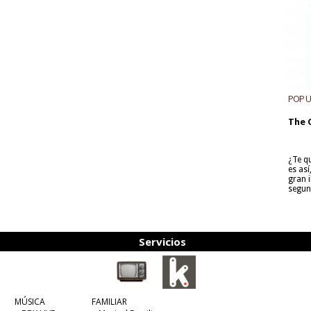
POP 
The 
¿Te q
es as
gran i
segun
Servicios
MÚSICA
FAMILIAR