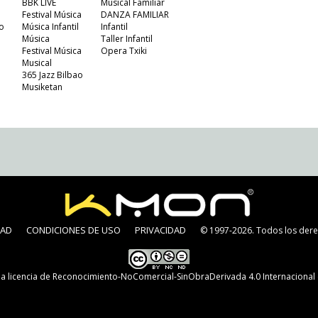
BBK LIVE
Musical Familiar
Festival Música
DANZA FAMILIAR
o
Música Infantil
Infantil
Música
Taller Infantil
Festival Música
Opera Txiki
Musical
365 Jazz Bilbao
Musiketan
DAD
CONDICIONES DE USO
PRIVACIDAD
© 1997-2026. Todos los dere
na
licencia de Reconocimiento-NoComercial-SinObraDerivada 4.0 Internaciona