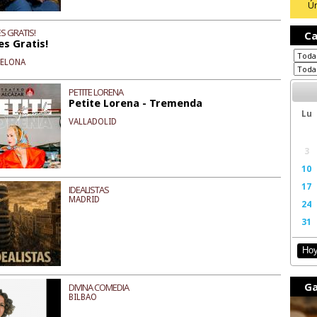
Ún
S GRATIS!
Ca
es Gratis!
CELONA
PETITE LORENA
Petite Lorena - Tremenda
Lu
VALLADOLID
3
10
17
IDEALISTAS
MADRID
24
31
Ho
Ga
DIVINA COMEDIA
BILBAO