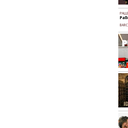
PALLE
Pall
BAR