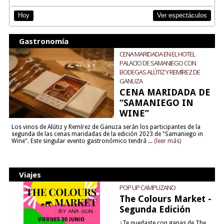
Ver espectáculos
Hoy
Gastronomía
CENA MARIDADA EN EL HOTEL
PALACIO DE SAMANIEGO CON
BODEGAS ALÚTIZ Y REMÍREZ DE
GANUZA
CENA MARIDADA DE
“SAMANIEGO IN
WINE”
Los vinos de Alútiz y Remírez de Ganuza serán los participantes de la
segunda de las cenas maridadas de la edición 2023 de "Samaniego in
Wine". Este singular evento gastronómico tendrá ...
(leer más)
Viajes
POP UP CAMPUZANO
The Colours Market -
Segunda Edición
¿Te quedaste con ganas de The