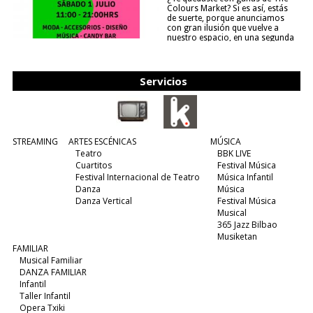
Colours Market? Si es así, estás
de suerte, porque anunciamos
con gran ilusión que vuelve a
nuestro espacio, en una segunda
edición y viene para quedarse....
(leer más)
Servicios
STREAMING
ARTES ESCÉNICAS
MÚSICA
Teatro
BBK LIVE
Cuartitos
Festival Música
Festival Internacional de Teatro
Música Infantil
Danza
Música
Danza Vertical
Festival Música
Musical
365 Jazz Bilbao
Musiketan
FAMILIAR
Musical Familiar
DANZA FAMILIAR
Infantil
Taller Infantil
Opera Txiki