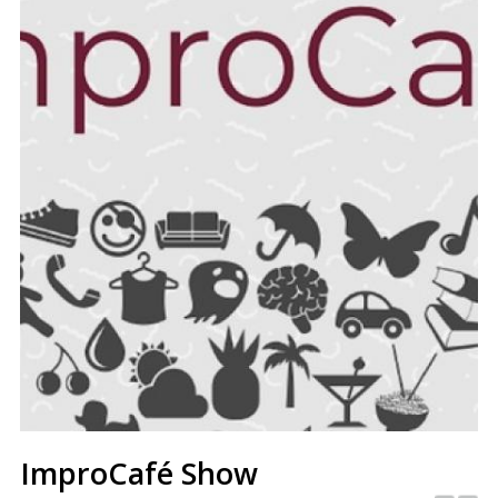
ImproCafé Show