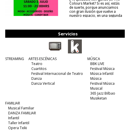
Colours Market? Si es así, estás
de suerte, porque anunciamos
con gran ilusión que vuelve a
nuestro espacio, en una segunda
edición y viene para quedarse....
(leer más)
Servicios
STREAMING
ARTES ESCÉNICAS
MÚSICA
Teatro
BBK LIVE
Cuartitos
Festival Música
Festival Internacional de Teatro
Música Infantil
Danza
Música
Danza Vertical
Festival Música
Musical
365 Jazz Bilbao
Musiketan
FAMILIAR
Musical Familiar
DANZA FAMILIAR
Infantil
Taller Infantil
Opera Txiki