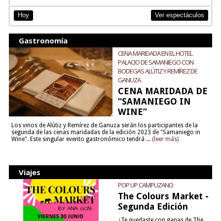
Ver espectáculos
Hoy
Gastronomía
CENA MARIDADA EN EL HOTEL
PALACIO DE SAMANIEGO CON
BODEGAS ALÚTIZ Y REMÍREZ DE
GANUZA
CENA MARIDADA DE
“SAMANIEGO IN
WINE”
Los vinos de Alútiz y Remírez de Ganuza serán los participantes de la
segunda de las cenas maridadas de la edición 2023 de "Samaniego in
Wine". Este singular evento gastronómico tendrá ...
(leer más)
Viajes
POP UP CAMPUZANO
The Colours Market -
Segunda Edición
¿Te quedaste con ganas de The