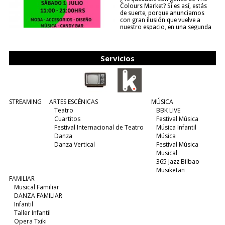
Colours Market? Si es así, estás
de suerte, porque anunciamos
con gran ilusión que vuelve a
nuestro espacio, en una segunda
edición y viene para quedarse....
(leer más)
Servicios
STREAMING
ARTES ESCÉNICAS
MÚSICA
Teatro
BBK LIVE
Cuartitos
Festival Música
Festival Internacional de Teatro
Música Infantil
Danza
Música
Danza Vertical
Festival Música
Musical
365 Jazz Bilbao
Musiketan
FAMILIAR
Musical Familiar
DANZA FAMILIAR
Infantil
Taller Infantil
Opera Txiki