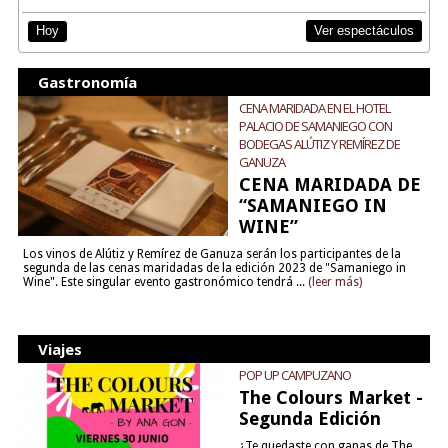
Ver espectáculos
Hoy
Gastronomía
CENA MARIDADA EN EL HOTEL
PALACIO DE SAMANIEGO CON
BODEGAS ALÚTIZ Y REMÍREZ DE
GANUZA
CENA MARIDADA DE
“SAMANIEGO IN
WINE”
Los vinos de Alútiz y Remírez de Ganuza serán los participantes de la
segunda de las cenas maridadas de la edición 2023 de "Samaniego in
Wine". Este singular evento gastronómico tendrá ...
(leer más)
Viajes
POP UP CAMPUZANO
The Colours Market -
Segunda Edición
¿Te quedaste con ganas de The