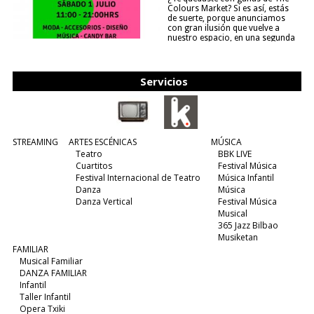
Colours Market? Si es así, estás
de suerte, porque anunciamos
con gran ilusión que vuelve a
nuestro espacio, en una segunda
edición y viene para quedarse....
(leer más)
Servicios
STREAMING
ARTES ESCÉNICAS
MÚSICA
Teatro
BBK LIVE
Cuartitos
Festival Música
Festival Internacional de Teatro
Música Infantil
Danza
Música
Danza Vertical
Festival Música
Musical
365 Jazz Bilbao
Musiketan
FAMILIAR
Musical Familiar
DANZA FAMILIAR
Infantil
Taller Infantil
Opera Txiki