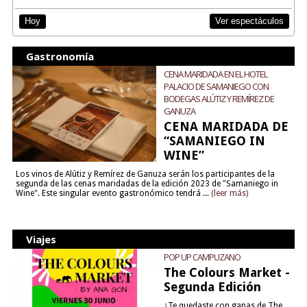
Ver espectáculos
Hoy
Gastronomía
CENA MARIDADA EN EL HOTEL
PALACIO DE SAMANIEGO CON
BODEGAS ALÚTIZ Y REMÍREZ DE
GANUZA
CENA MARIDADA DE
“SAMANIEGO IN
WINE”
Los vinos de Alútiz y Remírez de Ganuza serán los participantes de la
segunda de las cenas maridadas de la edición 2023 de "Samaniego in
Wine". Este singular evento gastronómico tendrá ...
(leer más)
Viajes
POP UP CAMPUZANO
The Colours Market -
Segunda Edición
¿Te quedaste con ganas de The