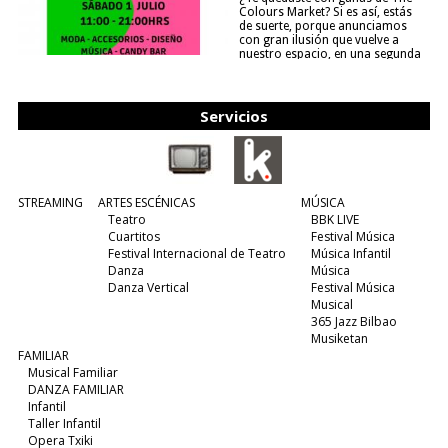
Colours Market? Si es así, estás
de suerte, porque anunciamos
con gran ilusión que vuelve a
nuestro espacio, en una segunda
edición y viene para quedarse....
(leer más)
Servicios
STREAMING
ARTES ESCÉNICAS
MÚSICA
Teatro
BBK LIVE
Cuartitos
Festival Música
Festival Internacional de Teatro
Música Infantil
Danza
Música
Danza Vertical
Festival Música
Musical
365 Jazz Bilbao
Musiketan
FAMILIAR
Musical Familiar
DANZA FAMILIAR
Infantil
Taller Infantil
Opera Txiki