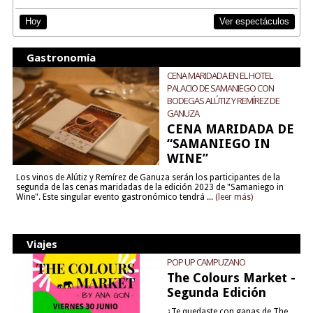
Ver espectáculos
Hoy
Gastronomía
CENA MARIDADA EN EL HOTEL
PALACIO DE SAMANIEGO CON
BODEGAS ALÚTIZ Y REMÍREZ DE
GANUZA
CENA MARIDADA DE
“SAMANIEGO IN
WINE”
Los vinos de Alútiz y Remírez de Ganuza serán los participantes de la
segunda de las cenas maridadas de la edición 2023 de "Samaniego in
Wine". Este singular evento gastronómico tendrá ...
(leer más)
Viajes
POP UP CAMPUZANO
The Colours Market -
Segunda Edición
¿Te quedaste con ganas de The