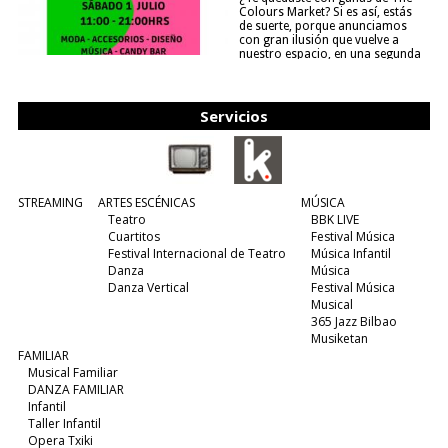
Colours Market? Si es así, estás
de suerte, porque anunciamos
con gran ilusión que vuelve a
nuestro espacio, en una segunda
edición y viene para quedarse....
(leer más)
Servicios
STREAMING
ARTES ESCÉNICAS
MÚSICA
Teatro
BBK LIVE
Cuartitos
Festival Música
Festival Internacional de Teatro
Música Infantil
Danza
Música
Danza Vertical
Festival Música
Musical
365 Jazz Bilbao
Musiketan
FAMILIAR
Musical Familiar
DANZA FAMILIAR
Infantil
Taller Infantil
Opera Txiki