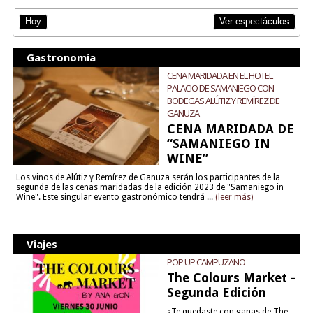
Ver espectáculos
Hoy
Gastronomía
CENA MARIDADA EN EL HOTEL
PALACIO DE SAMANIEGO CON
BODEGAS ALÚTIZ Y REMÍREZ DE
GANUZA
CENA MARIDADA DE
“SAMANIEGO IN
WINE”
Los vinos de Alútiz y Remírez de Ganuza serán los participantes de la
segunda de las cenas maridadas de la edición 2023 de "Samaniego in
Wine". Este singular evento gastronómico tendrá ...
(leer más)
Viajes
POP UP CAMPUZANO
The Colours Market -
Segunda Edición
¿Te quedaste con ganas de The