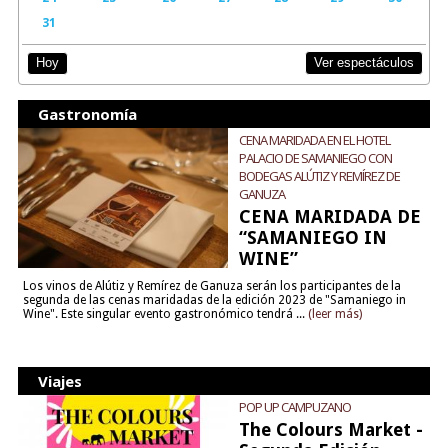
31
Ver espectáculos
Hoy
Gastronomía
CENA MARIDADA EN EL HOTEL
PALACIO DE SAMANIEGO CON
BODEGAS ALÚTIZ Y REMÍREZ DE
GANUZA
CENA MARIDADA DE
“SAMANIEGO IN
WINE”
Los vinos de Alútiz y Remírez de Ganuza serán los participantes de la
segunda de las cenas maridadas de la edición 2023 de "Samaniego in
Wine". Este singular evento gastronómico tendrá ...
(leer más)
Viajes
POP UP CAMPUZANO
The Colours Market -