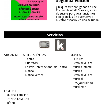
Segunda Edición
¿Te quedaste con ganas de The
Colours Market? Si es así, estás
de suerte, porque anunciamos
con gran ilusión que vuelve a
nuestro espacio, en una segunda
edición y viene para quedarse....
(leer más)
Servicios
STREAMING
ARTES ESCÉNICAS
MÚSICA
Teatro
BBK LIVE
Cuartitos
Festival Música
Festival Internacional de Teatro
Música Infantil
Danza
Música
Danza Vertical
Festival Música
Musical
365 Jazz Bilbao
Musiketan
FAMILIAR
Musical Familiar
DANZA FAMILIAR
Infantil