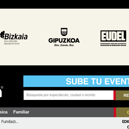
RE
sica
Familiar
Fundazi...
EDI