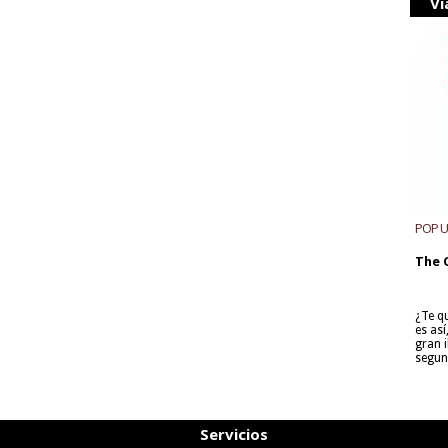
Vi
POP 
The 
¿Te q
es as
gran i
segun
Servicios