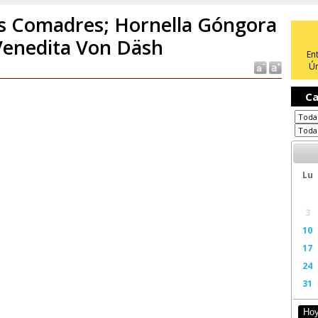
s Comadres; Hornella Góngora
Venedita Von Däsh
En
Ún
Ca
Lu
3
10
17
24
31
Ho