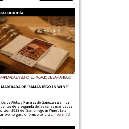
stronomía
MARIDADA EN EL HOTEL PALACIO DE SAMANIEGO
ODEGAS ALÚTIZ Y REMÍREZ DE GANUZA
 MARIDADA DE “SAMANIEGO IN WINE”
inos de Alútiz y Remírez de Ganuza serán los
cipantes de la segunda de las cenas maridadas
 edición 2023 de "Samaniego in Wine". Este
lar evento gastronómico tendrá ...
(leer más)