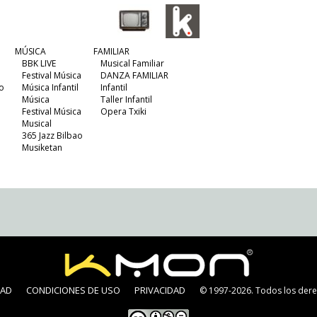
MÚSICA
FAMILIAR
BBK LIVE
Musical Familiar
Festival Música
DANZA FAMILIAR
o
Música Infantil
Infantil
Música
Taller Infantil
Festival Música
Opera Txiki
Musical
365 Jazz Bilbao
Musiketan
DAD
CONDICIONES DE USO
PRIVACIDAD
© 1997-2026. Todos los dere