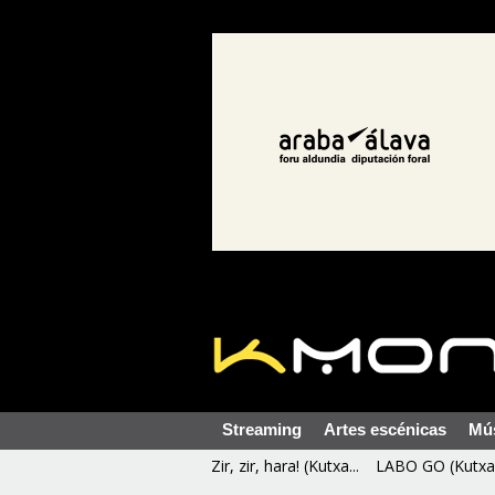
Streaming
Artes escénicas
Mú
Zir, zir, hara! (Kutxa...
LABO GO (Kutxa 