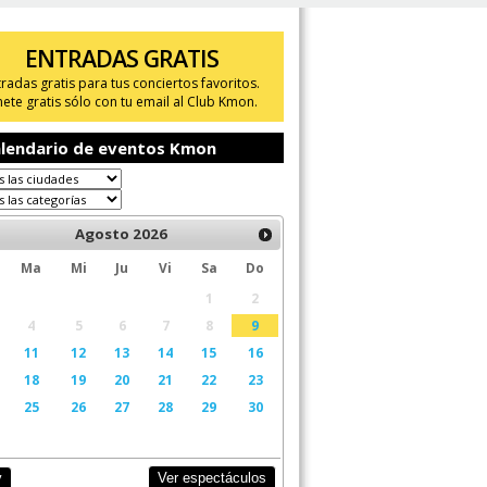
ENTRADAS GRATIS
tradas gratis para tus conciertos favoritos.
ete gratis sólo con tu email al Club Kmon.
lendario de eventos Kmon
Agosto
2026
Ma
Mi
Ju
Vi
Sa
Do
1
2
4
5
6
7
8
9
11
12
13
14
15
16
18
19
20
21
22
23
25
26
27
28
29
30
Ver espectáculos
y