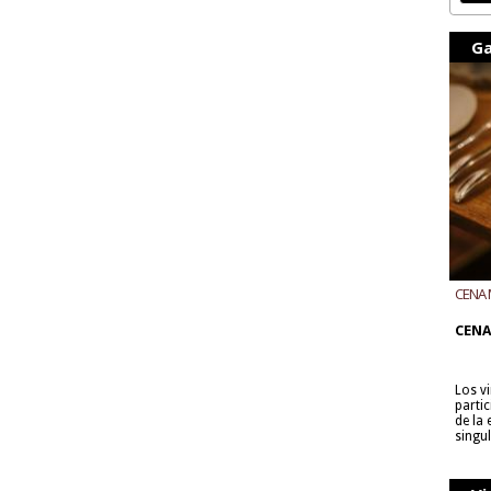
Ga
CENA 
CON B
CENA
Los v
parti
de la
singu