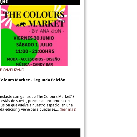
ajes
UP CAMPUZANO
Colours Market - Segunda Edición
uedaste con ganas de The Colours Market? Si
í, estás de suerte, porque anunciamos con
lusión que vuelve a nuestro espacio, en una
da edición y viene para quedarse....
(leer más)