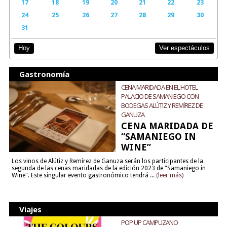
17
18
19
20
21
22
23
24
25
26
27
28
29
30
31
Ver espectáculos
Hoy
Gastronomía
CENA MARIDADA EN EL HOTEL
PALACIO DE SAMANIEGO CON
BODEGAS ALÚTIZ Y REMÍREZ DE
GANUZA
CENA MARIDADA DE
“SAMANIEGO IN
WINE”
Los vinos de Alútiz y Remírez de Ganuza serán los participantes de la
segunda de las cenas maridadas de la edición 2023 de "Samaniego in
Wine". Este singular evento gastronómico tendrá ...
(leer más)
Viajes
POP UP CAMPUZANO