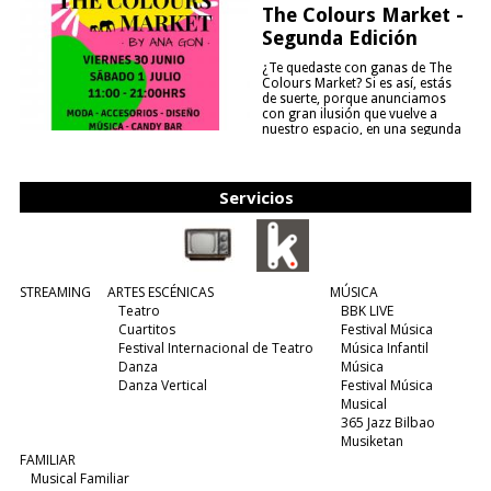
The Colours Market -
Segunda Edición
¿Te quedaste con ganas de The
Colours Market? Si es así, estás
de suerte, porque anunciamos
con gran ilusión que vuelve a
nuestro espacio, en una segunda
edición y viene para quedarse....
(leer más)
Servicios
STREAMING
ARTES ESCÉNICAS
MÚSICA
Teatro
BBK LIVE
Cuartitos
Festival Música
Festival Internacional de Teatro
Música Infantil
Danza
Música
Danza Vertical
Festival Música
Musical
365 Jazz Bilbao
Musiketan
FAMILIAR
Musical Familiar