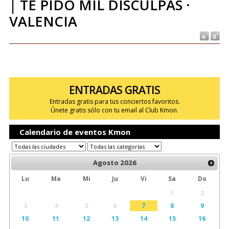
| TE PIDO MIL DISCULPAS ·
VALENCIA
ENTRADAS GRATIS
Entradas gratis para tus conciertos favoritos.
Únete gratis sólo con tu email al Club Kmon.
Calendario de eventos Kmon
Agosto
2026
Lu
Ma
Mi
Ju
Vi
Sa
Do
1
2
3
4
5
6
7
8
9
10
11
12
13
14
15
16