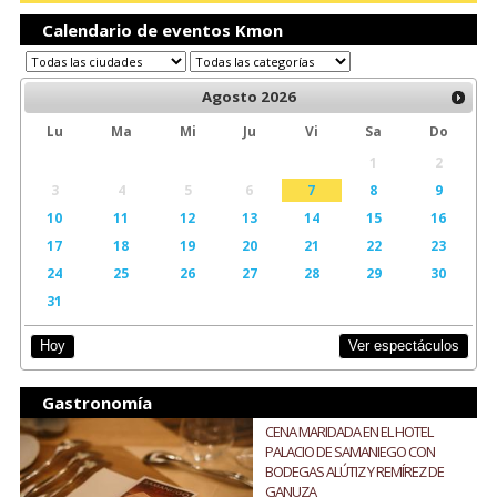
Calendario de eventos Kmon
Agosto
2026
Lu
Ma
Mi
Ju
Vi
Sa
Do
1
2
3
4
5
6
7
8
9
10
11
12
13
14
15
16
17
18
19
20
21
22
23
24
25
26
27
28
29
30
31
Ver espectáculos
Hoy
Gastronomía
CENA MARIDADA EN EL HOTEL
PALACIO DE SAMANIEGO CON
BODEGAS ALÚTIZ Y REMÍREZ DE
GANUZA