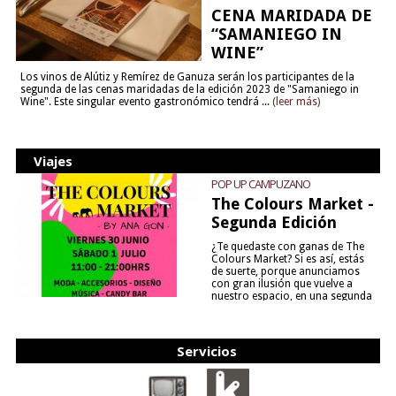
CENA MARIDADA DE
“SAMANIEGO IN
WINE”
Los vinos de Alútiz y Remírez de Ganuza serán los participantes de la
segunda de las cenas maridadas de la edición 2023 de "Samaniego in
Wine". Este singular evento gastronómico tendrá ...
(leer más)
Viajes
POP UP CAMPUZANO
The Colours Market -
Segunda Edición
¿Te quedaste con ganas de The
Colours Market? Si es así, estás
de suerte, porque anunciamos
con gran ilusión que vuelve a
nuestro espacio, en una segunda
edición y viene para quedarse....
(leer más)
Servicios