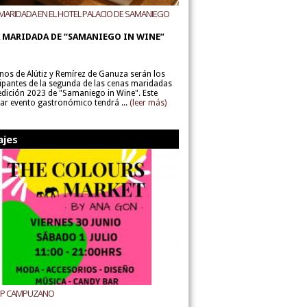
MARIDADA EN EL HOTEL PALACIO DE SAMANIEGO
ODEGAS ALÚTIZ Y REMÍREZ DE GANUZA
 MARIDADA DE “SAMANIEGO IN WINE”
inos de Alútiz y Remírez de Ganuza serán los
cipantes de la segunda de las cenas maridadas
 edición 2023 de "Samaniego in Wine". Este
lar evento gastronómico tendrá ...
(leer más)
ajes
UP CAMPUZANO