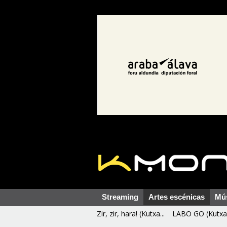
Streaming
Artes escénicas
Mú
Zir, zir, hara! (Kutxa...
LABO GO (Kutxa 