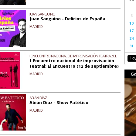
JUAN SANGUINO
3
Juan Sanguino - Delirios de España
10
MADRID
17
24
31
I ENCUENTRO NACIONAL DE IMPROVISACIÓN TEATRAL: EL
Ho
I Encuentro nacional de improvisación
ENCUENTRO
teatral: El Encuentro (12 de septiembre)
Ga
MADRID
ABIÁN DÍAZ
Abián Díaz - Show Patético
MADRID