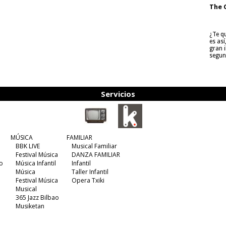
The 
¿Te q
es as
gran i
segun
Servicios
MÚSICA
FAMILIAR
BBK LIVE
Musical Familiar
Festival Música
DANZA FAMILIAR
o
Música Infantil
Infantil
Música
Taller Infantil
Festival Música
Opera Txiki
Musical
365 Jazz Bilbao
Musiketan