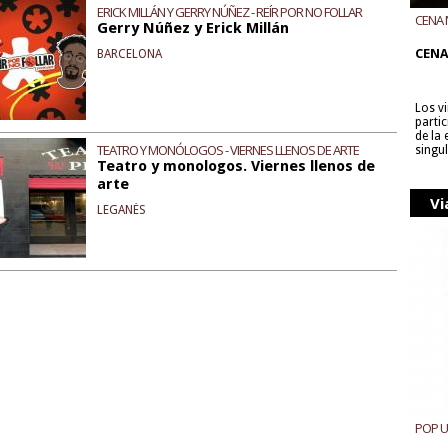
ERICK MILLÁN Y GERRY NÚÑEZ - REÍR POR NO FOLLAR
CENA 
Gerry Núñez y Erick Millán
CON B
CENA
BARCELONA
Los v
parti
de la
TEATRO Y MONÓLOGOS - VIERNES LLENOS DE ARTE
singu
Teatro y monologos. Viernes llenos de
arte
Vi
LEGANÉS
POP 