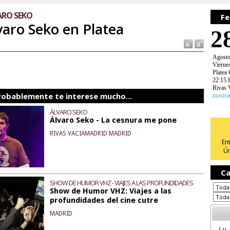
ARO SEKO
Fe
varo Seko en Platea
2
Agost
Vierne
Platea
22:15 
Rivas 
robablemente te interese mucho...
mostra
ÁLVARO SEKO
Álvaro Seko - La cesnura me pone
RIVAS VACIAMADRID MADRID
En
Ún
Ca
SHOW DE HUMOR VHZ - VIAJES A LAS PROFUNDIDADES
Show de Humor VHZ: Viajes a las
DEL CINE CUTRE
profundidades del cine cutre
MADRID
Lu