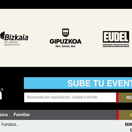
RE
sica
Familiar
Fundazi...
EDI