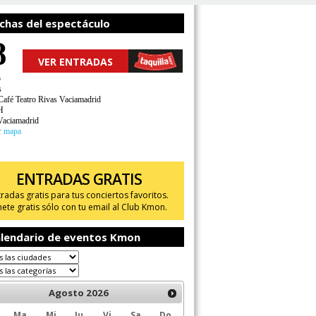
chas del espectáculo
8
VER ENTRADAS
o
s
 Café Teatro Rivas Vaciamadrid
H
Vaciamadrid
r mapa
ENTRADAS GRATIS
tradas gratis para tus conciertos favoritos.
ete gratis sólo con tu email al Club Kmon.
lendario de eventos Kmon
Agosto
2026
Ma
Mi
Ju
Vi
Sa
Do