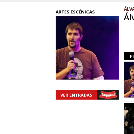
ÁLV
ARTES ESCÉNICAS
Ál
P
VER ENTRADAS