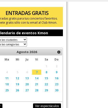
ENTRADAS GRATIS
tradas gratis para tus conciertos favoritos.
ete gratis sólo con tu email al Club Kmon.
lendario de eventos Kmon
Agosto
2026
Ma
Mi
Ju
Vi
Sa
Do
1
2
4
5
6
7
8
9
11
12
13
14
15
16
18
19
20
21
22
23
25
26
27
28
29
30
Ver espectáculos
y