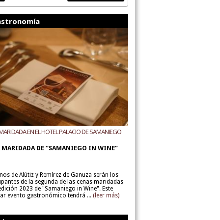
stronomía
MARIDADA EN EL HOTEL PALACIO DE SAMANIEGO
ODEGAS ALÚTIZ Y REMÍREZ DE GANUZA
 MARIDADA DE “SAMANIEGO IN WINE”
inos de Alútiz y Remírez de Ganuza serán los
cipantes de la segunda de las cenas maridadas
 edición 2023 de "Samaniego in Wine". Este
lar evento gastronómico tendrá ...
(leer más)