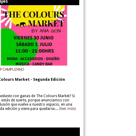
ajes
UP CAMPUZANO
Colours Market - Segunda Edición
uedaste con ganas de The Colours Market? Si
í, estás de suerte, porque anunciamos con
lusión que vuelve a nuestro espacio, en una
da edición y viene para quedarse....
(leer más)