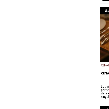
Ga
CENA 
CON B
CENA
Los v
parti
de la
singu