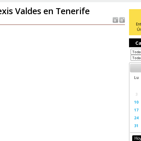
exis Valdes en Tenerife
En
Ún
Ca
Lu
3
10
17
24
31
Ho