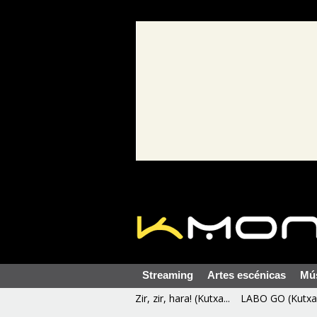
Streaming
Artes escénicas
Mú
Zir, zir, hara! (Kutxa...
LABO GO (Kutxa 