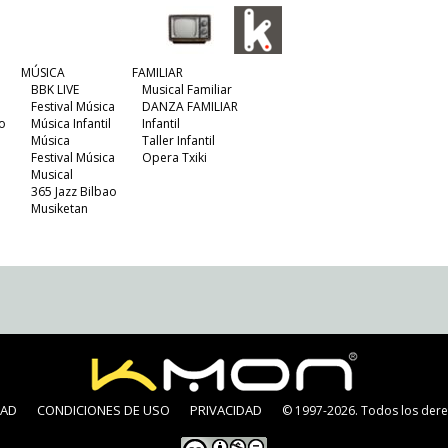
MÚSICA
FAMILIAR
BBK LIVE
Musical Familiar
Festival Música
DANZA FAMILIAR
o
Música Infantil
Infantil
Música
Taller Infantil
Festival Música
Opera Txiki
Musical
365 Jazz Bilbao
Musiketan
DAD
CONDICIONES DE USO
PRIVACIDAD
© 1997-2026. Todos los dere