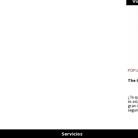
Vi
POP 
The 
¿Te q
es as
gran i
segun
Servicios