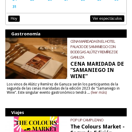
31
Ver espectáculos
Hoy
Gastronomía
CENA MARIDADA EN EL HOTEL
PALACIO DE SAMANIEGO CON
BODEGAS ALÚTIZ Y REMÍREZ DE
GANUZA
CENA MARIDADA DE
“SAMANIEGO IN
WINE”
Los vinos de Alútiz y Remírez de Ganuza serán los participantes de la
segunda de las cenas maridadas de la edición 2023 de "Samaniego in
Wine". Este singular evento gastronómico tendrá ...
(leer más)
Viajes
POP UP CAMPUZANO
The Colours Market -