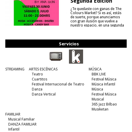
Segunda Edición
¿Te quedaste con ganas de The
Colours Market? Si es así, estás
de suerte, porque anunciamos
con gran ilusión que vuelve a
nuestro espacio, en una segunda
edición y viene para quedarse....
(leer más)
Servicios
STREAMING
ARTES ESCÉNICAS
MÚSICA
Teatro
BBK LIVE
Cuartitos
Festival Música
Festival Internacional de Teatro
Música Infantil
Danza
Música
Danza Vertical
Festival Música
Musical
365 Jazz Bilbao
Musiketan
FAMILIAR
Musical Familiar
DANZA FAMILIAR
Infantil