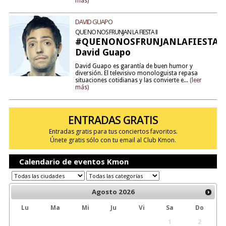
más)
DAVID GUAPO
QUE NO NOS FRUNJAN LA FIESTA II
#QUENONOSFRUNJANLAFIESTA2
David Guapo
David Guapo es garantía de buen humor y
diversión. El televisivo monologuista repasa
situaciones cotidianas y las convierte e...
(leer
más)
ENTRADAS GRATIS
Entradas gratis para tus conciertos favoritos.
Únete gratis sólo con tu email al Club Kmon.
Calendario de eventos Kmon
Agosto
2026
Lu
Ma
Mi
Ju
Vi
Sa
Do
1
2