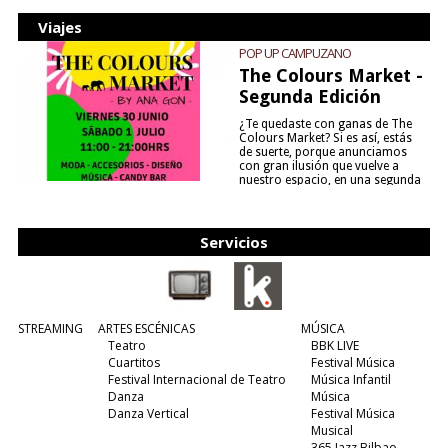
Viajes
POP UP CAMPUZANO
The Colours Market -
Segunda Edición
¿Te quedaste con ganas de The
Colours Market? Si es así, estás
de suerte, porque anunciamos
con gran ilusión que vuelve a
nuestro espacio, en una segunda
edición y viene para quedarse....
(leer más)
Servicios
STREAMING
ARTES ESCÉNICAS
MÚSICA
Teatro
BBK LIVE
Cuartitos
Festival Música
Festival Internacional de Teatro
Música Infantil
Danza
Música
Danza Vertical
Festival Música
Musical
365 Jazz Bilbao