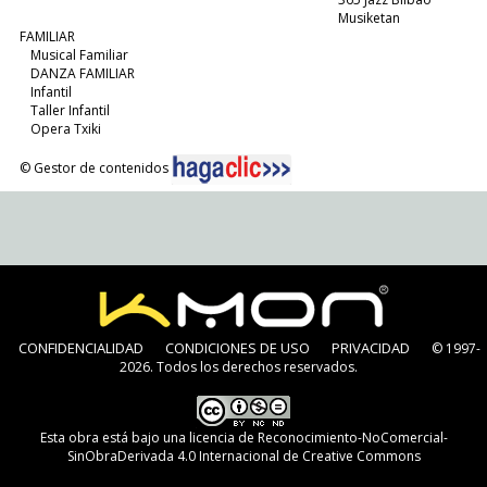
Musiketan
FAMILIAR
Musical Familiar
DANZA FAMILIAR
Infantil
Taller Infantil
Opera Txiki
© Gestor de contenidos
CONFIDENCIALIDAD
CONDICIONES DE USO
PRIVACIDAD
© 1997-
2026. Todos los derechos reservados.
Esta obra está bajo una
licencia de Reconocimiento-NoComercial-
SinObraDerivada 4.0 Internacional de Creative Commons