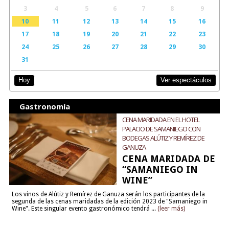
3
4
5
6
7
8
9
10
11
12
13
14
15
16
17
18
19
20
21
22
23
24
25
26
27
28
29
30
31
Ver espectáculos
Hoy
Gastronomía
CENA MARIDADA EN EL HOTEL
PALACIO DE SAMANIEGO CON
BODEGAS ALÚTIZ Y REMÍREZ DE
GANUZA
CENA MARIDADA DE
“SAMANIEGO IN
WINE”
Los vinos de Alútiz y Remírez de Ganuza serán los participantes de la
segunda de las cenas maridadas de la edición 2023 de "Samaniego in
Wine". Este singular evento gastronómico tendrá ...
(leer más)