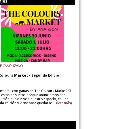
ajes
UP CAMPUZANO
Colours Market - Segunda Edición
uedaste con ganas de The Colours Market? Si
í, estás de suerte, porque anunciamos con
lusión que vuelve a nuestro espacio, en una
da edición y viene para quedarse....
(leer más)