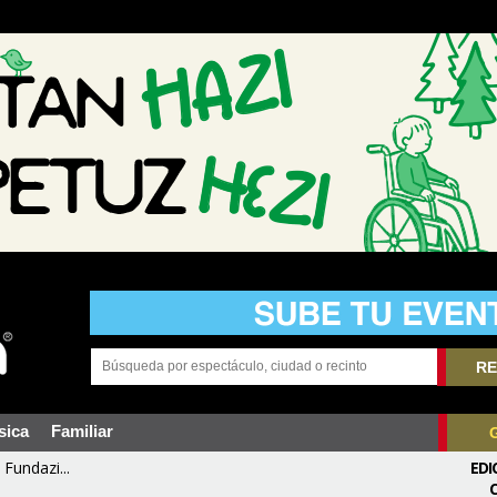
RE
sica
Familiar
Fundazi...
EDI