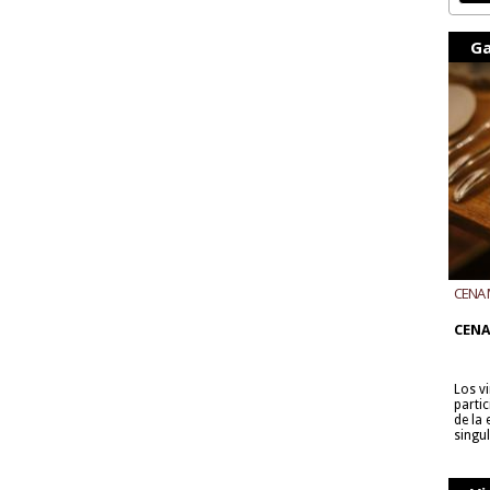
Ga
CENA 
CON B
CENA
Los v
parti
de la
singu