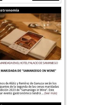
stronomía
MARIDADA EN EL HOTEL PALACIO DE SAMANIEGO
ODEGAS ALÚTIZ Y REMÍREZ DE GANUZA
 MARIDADA DE “SAMANIEGO IN WINE”
inos de Alútiz y Remírez de Ganuza serán los
cipantes de la segunda de las cenas maridadas
 edición 2023 de "Samaniego in Wine". Este
lar evento gastronómico tendrá ...
(leer más)