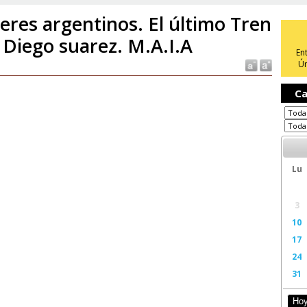
teres argentinos. El último Tren
 Diego suarez. M.A.I.A
En
Ún
Ca
Lu
3
10
17
24
31
Ho