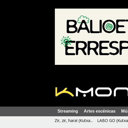
Streaming
Artes escénicas
Mú
Zir, zir, hara! (Kutxa...
LABO GO (Kutxa 