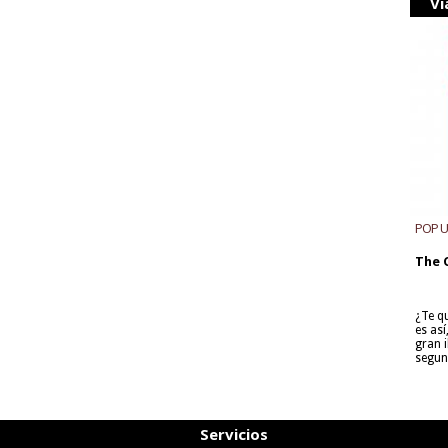
Vi
POP 
The 
¿Te q
es as
gran i
segun
Servicios