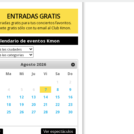
ENTRADAS GRATIS
tradas gratis para tus conciertos favoritos.
ete gratis sólo con tu email al Club Kmon.
lendario de eventos Kmon
Agosto
2026
Ma
Mi
Ju
Vi
Sa
Do
1
2
4
5
6
7
8
9
11
12
13
14
15
16
18
19
20
21
22
23
25
26
27
28
29
30
Ver espectáculos
y