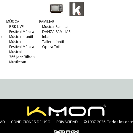
MÚSICA
FAMILIAR
BBK LIVE
Musical Familiar
Festival Música
DANZA FAMILIAR
o
Música Infantil
Infantil
Música
Taller Infantil
Festival Música
Opera Txiki
Musical
365 Jazz Bilbao
Musiketan
DAD
CONDICIONES DE USO
PRIVACIDAD
© 1997-2026. Todos los dere