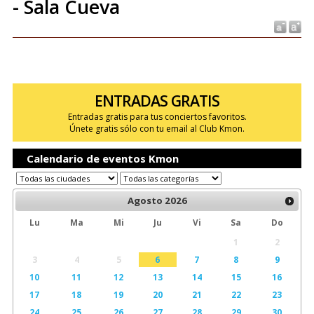
- Sala Cueva
ENTRADAS GRATIS
Entradas gratis para tus conciertos favoritos.
Únete gratis sólo con tu email al Club Kmon.
Calendario de eventos Kmon
Agosto
2026
Lu
Ma
Mi
Ju
Vi
Sa
Do
1
2
3
4
5
6
7
8
9
10
11
12
13
14
15
16
17
18
19
20
21
22
23
24
25
26
27
28
29
30