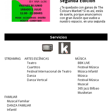
Segunda Edición
¿Te quedaste con ganas de The
Colours Market? Si es así, estás
de suerte, porque anunciamos
con gran ilusión que vuelve a
nuestro espacio, en una segunda
edición y viene para quedarse....
(leer más)
Servicios
STREAMING
ARTES ESCÉNICAS
MÚSICA
Teatro
BBK LIVE
Cuartitos
Festival Música
Festival Internacional de Teatro
Música Infantil
Danza
Música
Danza Vertical
Festival Música
Musical
365 Jazz Bilbao
Musiketan
FAMILIAR
Musical Familiar
DANZA FAMILIAR
Infantil