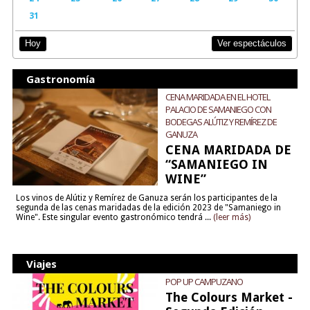
31
Ver espectáculos
Hoy
Gastronomía
CENA MARIDADA EN EL HOTEL
PALACIO DE SAMANIEGO CON
BODEGAS ALÚTIZ Y REMÍREZ DE
GANUZA
CENA MARIDADA DE
“SAMANIEGO IN
WINE”
Los vinos de Alútiz y Remírez de Ganuza serán los participantes de la
segunda de las cenas maridadas de la edición 2023 de "Samaniego in
Wine". Este singular evento gastronómico tendrá ...
(leer más)
Viajes
POP UP CAMPUZANO
The Colours Market -