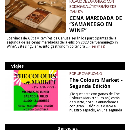
PALACIO DE SAMANIEGO CON
BODEGAS ALÚTIZ Y REMÍREZ DE
GANUZA
CENA MARIDADA DE
“SAMANIEGO IN
WINE”
Los vinos de Alútiz y Remírez de Ganuza serán los participantes de la
segunda de las cenas maridadas de la edición 2023 de "Samaniego in
Wine". Este singular evento gastronómico tendrá ...
(leer más)
Viajes
POP UP CAMPUZANO
The Colours Market -
Segunda Edición
¿Te quedaste con ganas de The
Colours Market? Si es así, estás
de suerte, porque anunciamos
con gran ilusión que vuelve a
nuestro espacio, en una segunda
edición y viene para quedarse....
(leer más)
Servicios