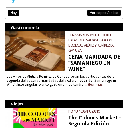
31
Ver espectáculos
Hoy
Gastronomía
CENA MARIDADA EN EL HOTEL
PALACIO DE SAMANIEGO CON
BODEGAS ALÚTIZ Y REMÍREZ DE
GANUZA
CENA MARIDADA DE
“SAMANIEGO IN
WINE”
Los vinos de Alútiz y Remírez de Ganuza serán los participantes de la
segunda de las cenas maridadas de la edición 2023 de "Samaniego in
Wine". Este singular evento gastronómico tendrá ...
(leer más)
Viajes
POP UP CAMPUZANO
The Colours Market -
Segunda Edición