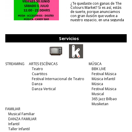
¿Te quedaste con ganas de The
Colours Market? Si es así, estás
de suerte, porque anunciamos
con gran ilusión que vuelve a
nuestro espacio, en una segunda
edición y viene para quedarse....
(leer más)
Servicios
STREAMING
ARTES ESCÉNICAS
MÚSICA
Teatro
BBK LIVE
Cuartitos
Festival Música
Festival Internacional de Teatro
Música Infantil
Danza
Música
Danza Vertical
Festival Música
Musical
365 Jazz Bilbao
Musiketan
FAMILIAR
Musical Familiar
DANZA FAMILIAR
Infantil
Taller Infantil