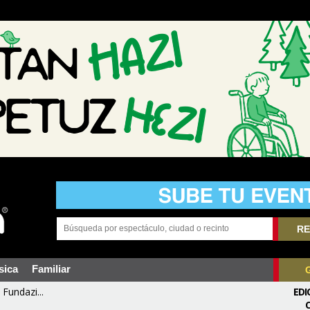
RE
sica
Familiar
Fundazi...
EDI