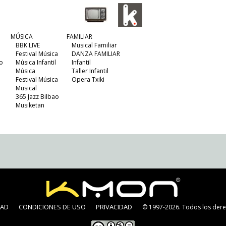
MÚSICA
FAMILIAR
BBK LIVE
Musical Familiar
Festival Música
DANZA FAMILIAR
o
Música Infantil
Infantil
Música
Taller Infantil
Festival Música
Opera Txiki
Musical
365 Jazz Bilbao
Musiketan
DAD
CONDICIONES DE USO
PRIVACIDAD
© 1997-2026. Todos los dere