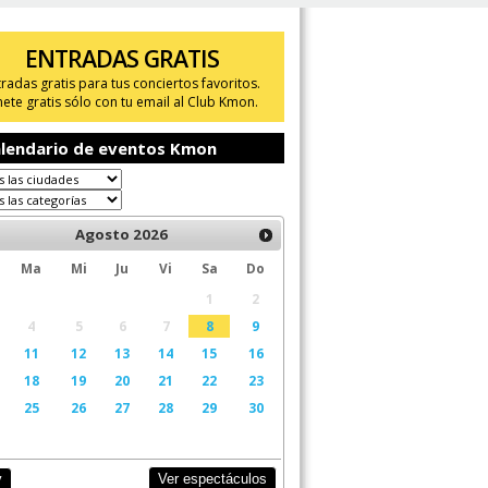
ENTRADAS GRATIS
tradas gratis para tus conciertos favoritos.
ete gratis sólo con tu email al Club Kmon.
lendario de eventos Kmon
Agosto
2026
Ma
Mi
Ju
Vi
Sa
Do
1
2
4
5
6
7
8
9
11
12
13
14
15
16
18
19
20
21
22
23
25
26
27
28
29
30
Ver espectáculos
y