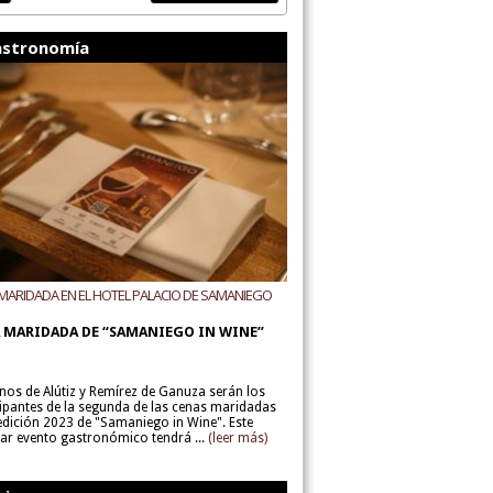
stronomía
MARIDADA EN EL HOTEL PALACIO DE SAMANIEGO
ODEGAS ALÚTIZ Y REMÍREZ DE GANUZA
 MARIDADA DE “SAMANIEGO IN WINE”
inos de Alútiz y Remírez de Ganuza serán los
cipantes de la segunda de las cenas maridadas
 edición 2023 de "Samaniego in Wine". Este
lar evento gastronómico tendrá ...
(leer más)