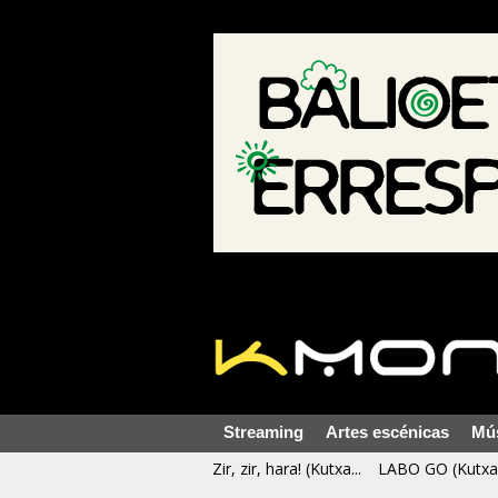
Streaming
Artes escénicas
Mú
Zir, zir, hara! (Kutxa...
LABO GO (Kutxa 