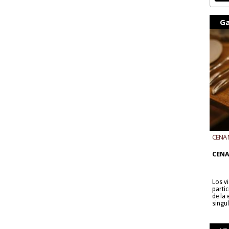
Ga
CENA 
CON B
CENA
Los v
parti
de la
singu