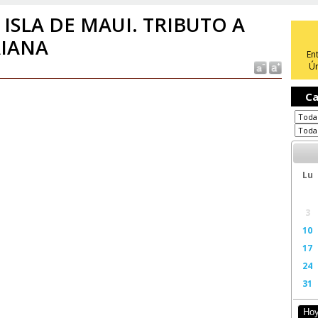
 ISLA DE MAUI. TRIBUTO A
AIANA
En
Ún
Ca
Lu
3
10
17
24
31
Ho