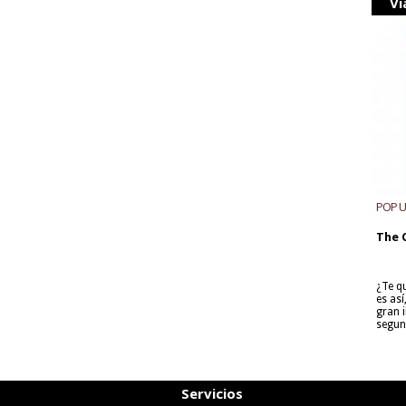
Vi
POP 
The 
¿Te q
es as
gran i
segun
Servicios