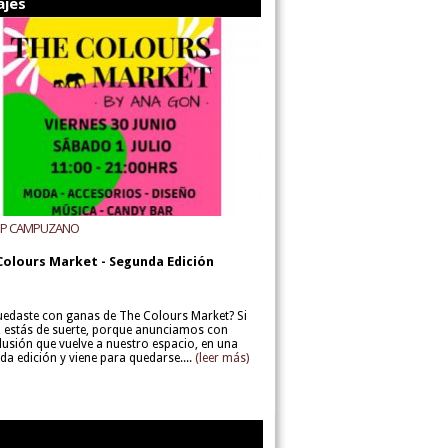
ajes
UP CAMPUZANO
Colours Market - Segunda Edición
uedaste con ganas de The Colours Market? Si
í, estás de suerte, porque anunciamos con
lusión que vuelve a nuestro espacio, en una
da edición y viene para quedarse....
(leer más)