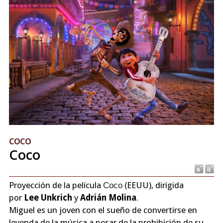
COCO
Coco
Proyección de la película
Coco
(EEUU), dirigida
por
Lee Unkrich
y
Adrián Molina
.
Miguel es un joven con el sueño de convertirse en
leyenda de la música a pesar de la prohibición de su