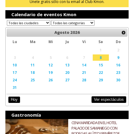
Únete gratis sólo con tu email al Club Kmon.
Calendario de eventos Kmon
Agosto
2026
Lu
Ma
Mi
Ju
Vi
Sa
Do
1
2
3
4
5
6
7
8
9
10
11
12
13
14
15
16
17
18
19
20
21
22
23
24
25
26
27
28
29
30
31
Ver espectáculos
Hoy
Gastronomía
CENA MARIDADA EN EL HOTEL
PALACIO DE SAMANIEGO CON
BODEGAS ALÚTIZ Y REMÍREZ DE