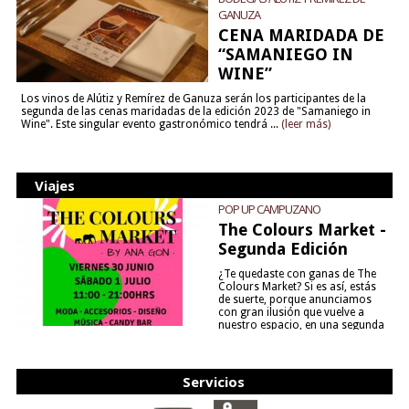
GANUZA
CENA MARIDADA DE
“SAMANIEGO IN
WINE”
Los vinos de Alútiz y Remírez de Ganuza serán los participantes de la
segunda de las cenas maridadas de la edición 2023 de "Samaniego in
Wine". Este singular evento gastronómico tendrá ...
(leer más)
Viajes
POP UP CAMPUZANO
The Colours Market -
Segunda Edición
¿Te quedaste con ganas de The
Colours Market? Si es así, estás
de suerte, porque anunciamos
con gran ilusión que vuelve a
nuestro espacio, en una segunda
edición y viene para quedarse....
(leer más)
Servicios