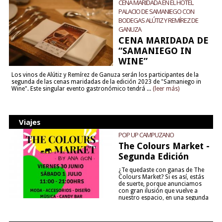
CENA MARIDADA EN EL HOTEL
PALACIO DE SAMANIEGO CON
BODEGAS ALÚTIZ Y REMÍREZ DE
GANUZA
CENA MARIDADA DE
“SAMANIEGO IN
WINE”
Los vinos de Alútiz y Remírez de Ganuza serán los participantes de la
segunda de las cenas maridadas de la edición 2023 de "Samaniego in
Wine". Este singular evento gastronómico tendrá ...
(leer más)
Viajes
POP UP CAMPUZANO
The Colours Market -
Segunda Edición
¿Te quedaste con ganas de The
Colours Market? Si es así, estás
de suerte, porque anunciamos
con gran ilusión que vuelve a
nuestro espacio, en una segunda
edición y viene para quedarse....
(leer más)