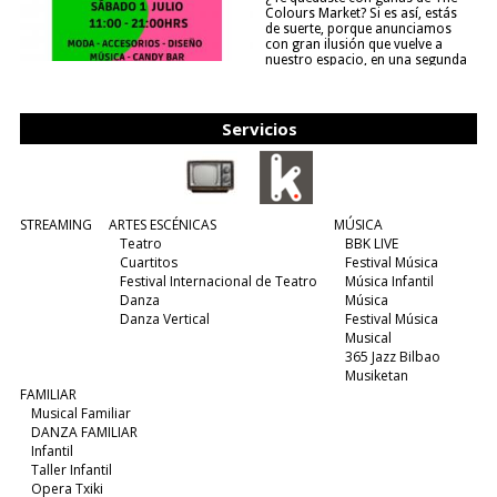
Colours Market? Si es así, estás
de suerte, porque anunciamos
con gran ilusión que vuelve a
nuestro espacio, en una segunda
edición y viene para quedarse....
(leer más)
Servicios
STREAMING
ARTES ESCÉNICAS
MÚSICA
Teatro
BBK LIVE
Cuartitos
Festival Música
Festival Internacional de Teatro
Música Infantil
Danza
Música
Danza Vertical
Festival Música
Musical
365 Jazz Bilbao
Musiketan
FAMILIAR
Musical Familiar
DANZA FAMILIAR
Infantil
Taller Infantil
Opera Txiki