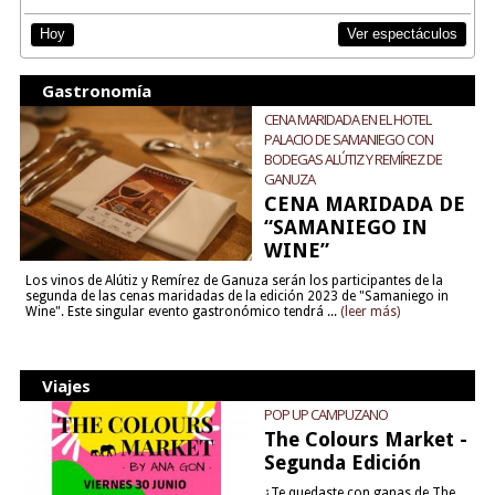
Ver espectáculos
Hoy
Gastronomía
CENA MARIDADA EN EL HOTEL
PALACIO DE SAMANIEGO CON
BODEGAS ALÚTIZ Y REMÍREZ DE
GANUZA
CENA MARIDADA DE
“SAMANIEGO IN
WINE”
Los vinos de Alútiz y Remírez de Ganuza serán los participantes de la
segunda de las cenas maridadas de la edición 2023 de "Samaniego in
Wine". Este singular evento gastronómico tendrá ...
(leer más)
Viajes
POP UP CAMPUZANO
The Colours Market -
Segunda Edición
¿Te quedaste con ganas de The