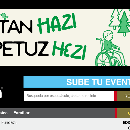
RE
sica
Familiar
Fundazi...
EDI