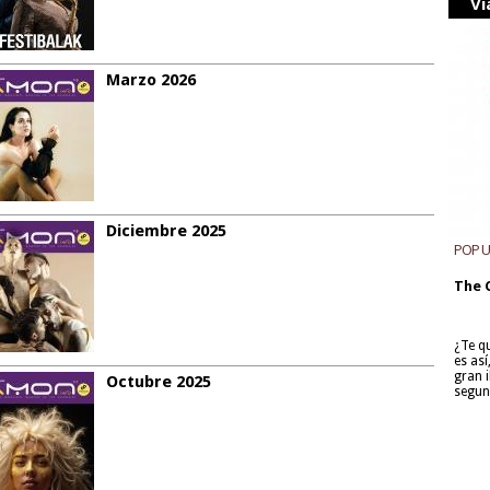
Vi
Marzo 2026
Diciembre 2025
POP 
The 
¿Te q
es as
gran i
Octubre 2025
segun