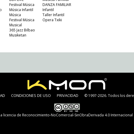
Festival Música
DANZA FAMILIAR
o
Música Infantil
Infantil
Música
Taller Infantil
Festival Música
Opera Txiki
Musical
365 Jazz Bilbao
Musiketan
DAD
CONDICIONES DE USO
PRIVACIDAD
© 1997-2026. Todos los dere
na
licencia de Reconocimiento-NoComercial-SinObraDerivada 4.0 Internaciona