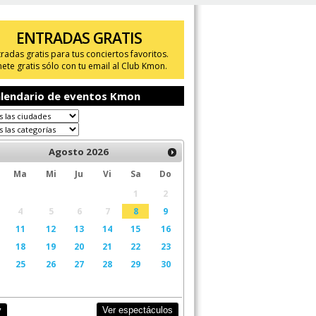
ENTRADAS GRATIS
tradas gratis para tus conciertos favoritos.
ete gratis sólo con tu email al Club Kmon.
lendario de eventos Kmon
Agosto
2026
Ma
Mi
Ju
Vi
Sa
Do
1
2
4
5
6
7
8
9
11
12
13
14
15
16
18
19
20
21
22
23
25
26
27
28
29
30
Ver espectáculos
y