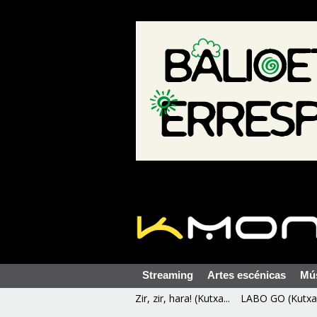
Streaming
Artes escénicas
Mú
Zir, zir, hara! (Kutxa...
LABO GO (Kutxa 