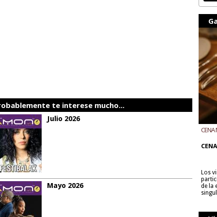
Ga
robablemente te interese mucho...
Julio 2026
CENA 
CON B
CENA
Los v
parti
Mayo 2026
de la
singu