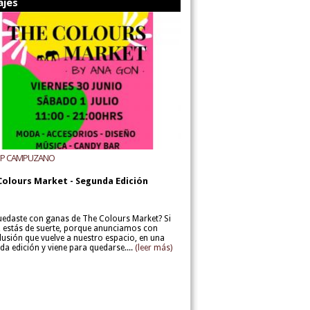
ajes
UP CAMPUZANO
Colours Market - Segunda Edición
uedaste con ganas de The Colours Market? Si
í, estás de suerte, porque anunciamos con
lusión que vuelve a nuestro espacio, en una
da edición y viene para quedarse....
(leer más)