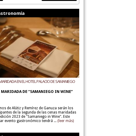
stronomía
MARIDADA EN EL HOTEL PALACIO DE SAMANIEGO
ODEGAS ALÚTIZ Y REMÍREZ DE GANUZA
 MARIDADA DE “SAMANIEGO IN WINE”
inos de Alútiz y Remírez de Ganuza serán los
cipantes de la segunda de las cenas maridadas
 edición 2023 de "Samaniego in Wine". Este
lar evento gastronómico tendrá ...
(leer más)