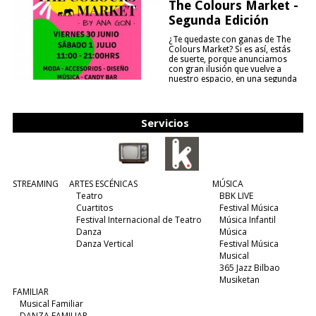
The Colours Market -
Segunda Edición
¿Te quedaste con ganas de The
Colours Market? Si es así, estás
de suerte, porque anunciamos
con gran ilusión que vuelve a
nuestro espacio, en una segunda
edición y viene para quedarse....
(leer más)
Servicios
STREAMING
ARTES ESCÉNICAS
MÚSICA
Teatro
BBK LIVE
Cuartitos
Festival Música
Festival Internacional de Teatro
Música Infantil
Danza
Música
Danza Vertical
Festival Música
Musical
365 Jazz Bilbao
Musiketan
FAMILIAR
Musical Familiar
DANZA FAMILIAR