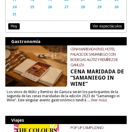
24
25
26
27
28
29
30
31
Ver espectáculos
Hoy
Gastronomía
CENA MARIDADA EN EL HOTEL
PALACIO DE SAMANIEGO CON
BODEGAS ALÚTIZ Y REMÍREZ DE
GANUZA
CENA MARIDADA DE
“SAMANIEGO IN
WINE”
Los vinos de Alútiz y Remírez de Ganuza serán los participantes de la
segunda de las cenas maridadas de la edición 2023 de "Samaniego in
Wine". Este singular evento gastronómico tendrá ...
(leer más)
Viajes
POP UP CAMPUZANO