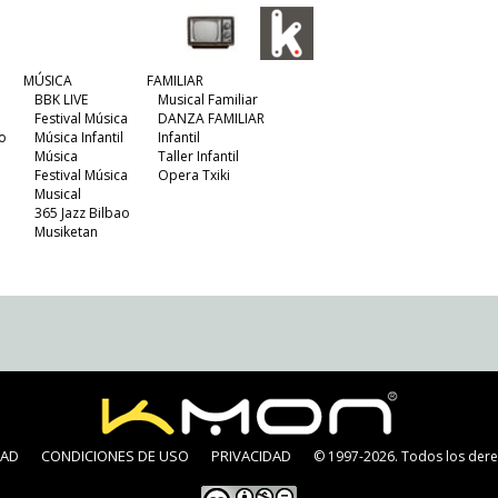
MÚSICA
FAMILIAR
BBK LIVE
Musical Familiar
Festival Música
DANZA FAMILIAR
o
Música Infantil
Infantil
Música
Taller Infantil
Festival Música
Opera Txiki
Musical
365 Jazz Bilbao
Musiketan
DAD
CONDICIONES DE USO
PRIVACIDAD
© 1997-2026. Todos los dere