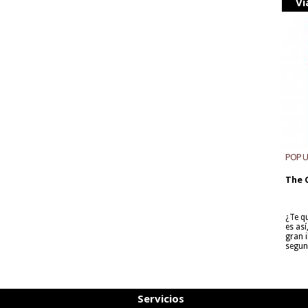
Vi
POP 
The 
¿Te q
es as
gran i
segun
Servicios