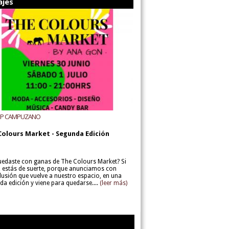
ajes
UP CAMPUZANO
Colours Market - Segunda Edición
uedaste con ganas de The Colours Market? Si
í, estás de suerte, porque anunciamos con
lusión que vuelve a nuestro espacio, en una
da edición y viene para quedarse....
(leer más)