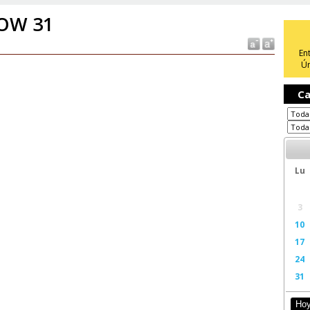
OW 31
En
Ún
Ca
Lu
3
10
17
24
31
Ho