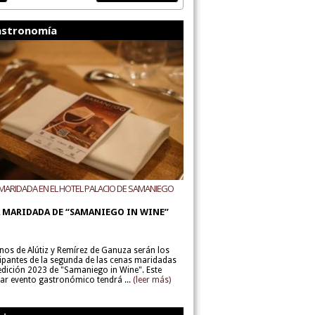
stronomía
MARIDADA EN EL HOTEL PALACIO DE SAMANIEGO
ODEGAS ALÚTIZ Y REMÍREZ DE GANUZA
 MARIDADA DE “SAMANIEGO IN WINE”
inos de Alútiz y Remírez de Ganuza serán los
cipantes de la segunda de las cenas maridadas
 edición 2023 de "Samaniego in Wine". Este
lar evento gastronómico tendrá ...
(leer más)