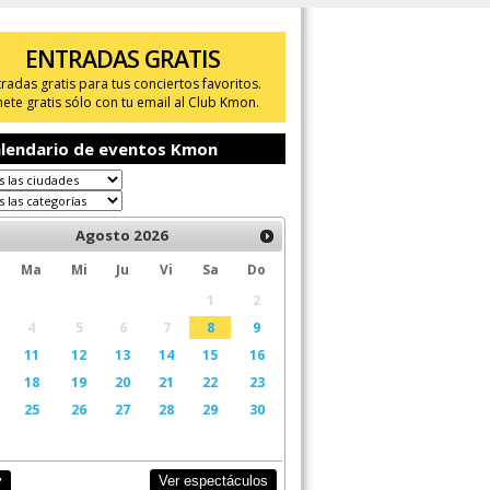
ENTRADAS GRATIS
tradas gratis para tus conciertos favoritos.
ete gratis sólo con tu email al Club Kmon.
lendario de eventos Kmon
Agosto
2026
Ma
Mi
Ju
Vi
Sa
Do
1
2
4
5
6
7
8
9
11
12
13
14
15
16
18
19
20
21
22
23
25
26
27
28
29
30
Ver espectáculos
y