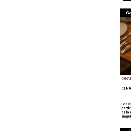
Ga
CENA 
CON B
CENA
Los v
parti
de la
singu