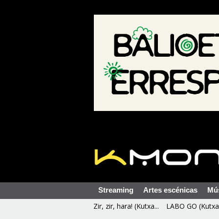
Streaming
Artes escénicas
Mú
Zir, zir, hara! (Kutxa...
LABO GO (Kutxa 