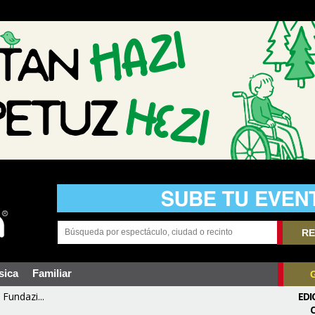
RE
sica
Familiar
Fundazi...
EDI