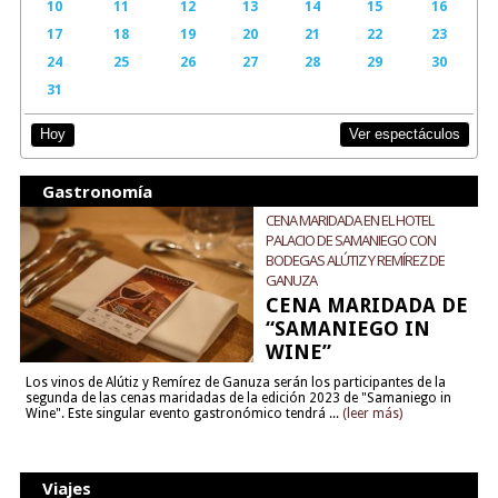
10
11
12
13
14
15
16
17
18
19
20
21
22
23
24
25
26
27
28
29
30
31
Ver espectáculos
Hoy
Gastronomía
CENA MARIDADA EN EL HOTEL
PALACIO DE SAMANIEGO CON
BODEGAS ALÚTIZ Y REMÍREZ DE
GANUZA
CENA MARIDADA DE
“SAMANIEGO IN
WINE”
Los vinos de Alútiz y Remírez de Ganuza serán los participantes de la
segunda de las cenas maridadas de la edición 2023 de "Samaniego in
Wine". Este singular evento gastronómico tendrá ...
(leer más)
Viajes