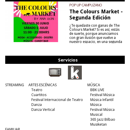
POP UP CAMPUZANO
The Colours Market -
Segunda Edición
¿Te quedaste con ganas de The
Colours Market? Si es así, estás
de suerte, porque anunciamos
con gran ilusión que vuelve a
nuestro espacio, en una segunda
edición y viene para quedarse....
(leer más)
Servicios
STREAMING
ARTES ESCÉNICAS
MÚSICA
Teatro
BBK LIVE
Cuartitos
Festival Música
Festival Internacional de Teatro
Música Infantil
Danza
Música
Danza Vertical
Festival Música
Musical
365 Jazz Bilbao
Musiketan
FAMILIAR