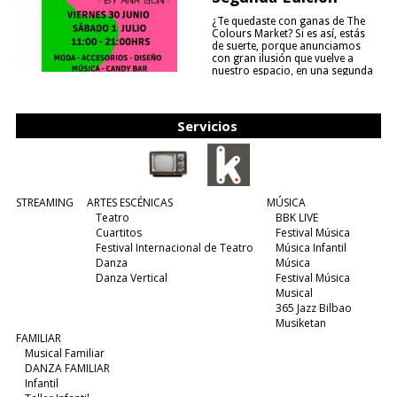
¿Te quedaste con ganas de The
Colours Market? Si es así, estás
de suerte, porque anunciamos
con gran ilusión que vuelve a
nuestro espacio, en una segunda
edición y viene para quedarse....
(leer más)
Servicios
STREAMING
ARTES ESCÉNICAS
MÚSICA
Teatro
BBK LIVE
Cuartitos
Festival Música
Festival Internacional de Teatro
Música Infantil
Danza
Música
Danza Vertical
Festival Música
Musical
365 Jazz Bilbao
Musiketan
FAMILIAR
Musical Familiar
DANZA FAMILIAR
Infantil