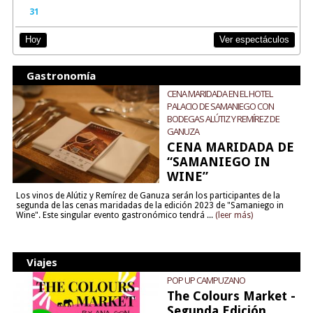
31
Ver espectáculos
Hoy
Gastronomía
CENA MARIDADA EN EL HOTEL
PALACIO DE SAMANIEGO CON
BODEGAS ALÚTIZ Y REMÍREZ DE
GANUZA
CENA MARIDADA DE
“SAMANIEGO IN
WINE”
Los vinos de Alútiz y Remírez de Ganuza serán los participantes de la
segunda de las cenas maridadas de la edición 2023 de "Samaniego in
Wine". Este singular evento gastronómico tendrá ...
(leer más)
Viajes
POP UP CAMPUZANO
The Colours Market -
Segunda Edición