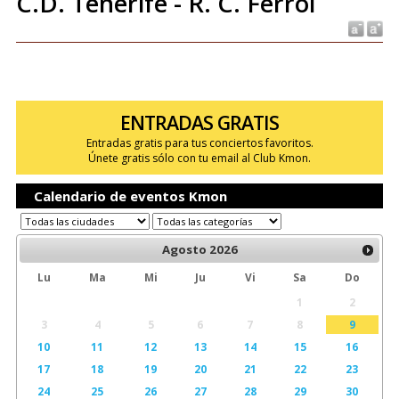
C.D. Tenerife - R. C. Ferrol
ENTRADAS GRATIS
Entradas gratis para tus conciertos favoritos.
Únete gratis sólo con tu email al Club Kmon.
Calendario de eventos Kmon
Agosto
2026
Lu
Ma
Mi
Ju
Vi
Sa
Do
1
2
3
4
5
6
7
8
9
10
11
12
13
14
15
16
17
18
19
20
21
22
23
24
25
26
27
28
29
30