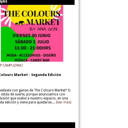
ajes
UP CAMPUZANO
Colours Market - Segunda Edición
uedaste con ganas de The Colours Market? Si
í, estás de suerte, porque anunciamos con
lusión que vuelve a nuestro espacio, en una
da edición y viene para quedarse....
(leer más)