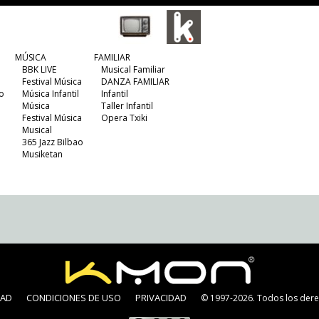
MÚSICA
FAMILIAR
BBK LIVE
Musical Familiar
Festival Música
DANZA FAMILIAR
o
Música Infantil
Infantil
Música
Taller Infantil
Festival Música
Opera Txiki
Musical
365 Jazz Bilbao
Musiketan
DAD
CONDICIONES DE USO
PRIVACIDAD
© 1997-2026. Todos los dere