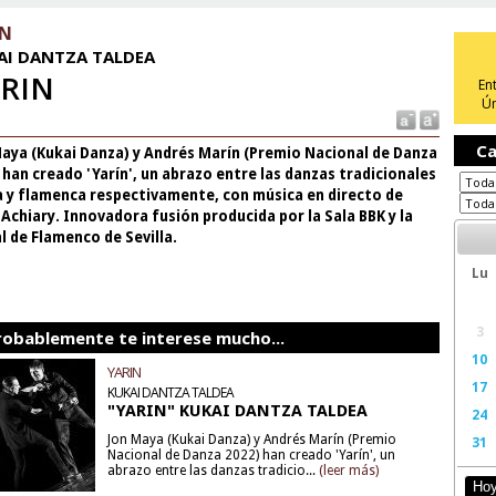
IN
AI DANTZA TALDEA
RIN
En
Ún
Ca
Maya (Kukai Danza) y Andrés Marín (Premio Nacional de Danza
 han creado 'Yarín', un abrazo entre las danzas tradicionales
a y flamenca respectivamente, con música en directo de
 Achiary. Innovadora fusión producida por la Sala BBK y la
l de Flamenco de Sevilla.
Lu
3
robablemente te interese mucho...
10
YARIN
17
KUKAI DANTZA TALDEA
"YARIN" KUKAI DANTZA TALDEA
24
Jon Maya (Kukai Danza) y Andrés Marín (Premio
31
Nacional de Danza 2022) han creado 'Yarín', un
abrazo entre las danzas tradicio...
(leer más)
Ho