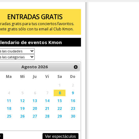
ENTRADAS GRATIS
tradas gratis para tus conciertos favoritos.
ete gratis sólo con tu email al Club Kmon.
lendario de eventos Kmon
Agosto
2026
Ma
Mi
Ju
Vi
Sa
Do
1
2
4
5
6
7
8
9
11
12
13
14
15
16
18
19
20
21
22
23
25
26
27
28
29
30
Ver espectáculos
y