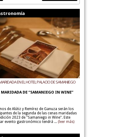
stronomía
MARIDADA EN EL HOTEL PALACIO DE SAMANIEGO
ODEGAS ALÚTIZ Y REMÍREZ DE GANUZA
 MARIDADA DE “SAMANIEGO IN WINE”
inos de Alútiz y Remírez de Ganuza serán los
cipantes de la segunda de las cenas maridadas
 edición 2023 de "Samaniego in Wine". Este
lar evento gastronómico tendrá ...
(leer más)