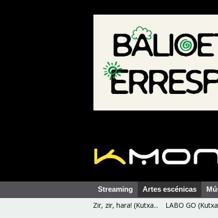
Streaming
Artes escénicas
Mú
Zir, zir, hara! (Kutxa...
LABO GO (Kutxa 