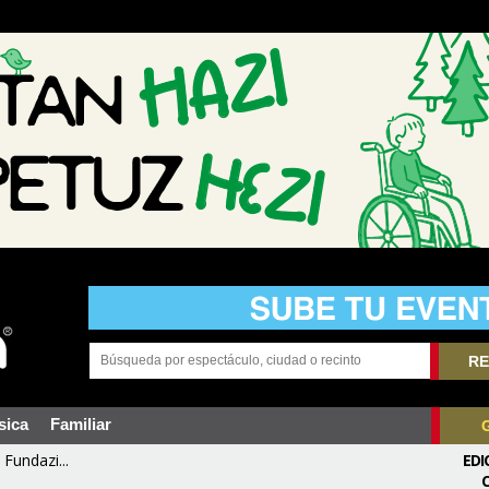
RE
sica
Familiar
Fundazi...
EDI