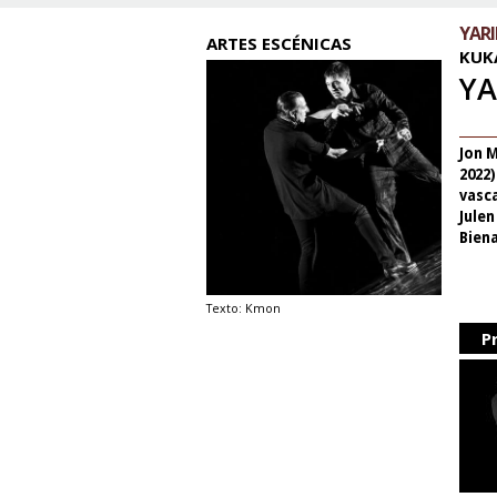
YAR
ARTES ESCÉNICAS
KUK
YA
Jon 
2022)
vasc
Julen
Biena
Texto: Kmon
P